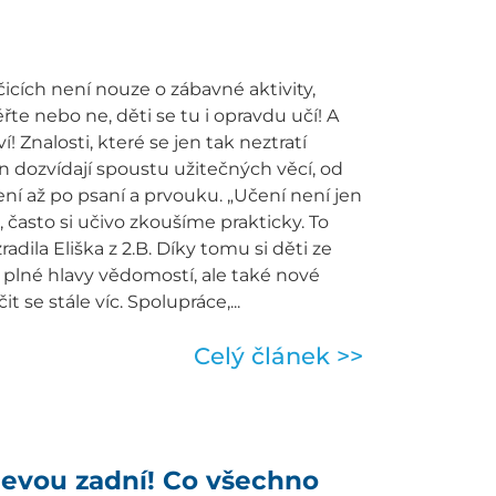
čicích není nouze o zábavné aktivity,
ěřte nebo ne, děti se tu i opravdu učí! A
í! Znalosti, které se jen tak neztratí
 dozvídají spoustu užitečných věcí, od
í až po psaní a prvouku. „Učení není jen
 často si učivo zkoušíme prakticky. To
radila Eliška z 2.B. Díky tomu si děti ze
 plné hlavy vědomostí, ale také nové
t se stále víc. Spolupráce,...
Celý článek >>
 levou zadní! Co všechno