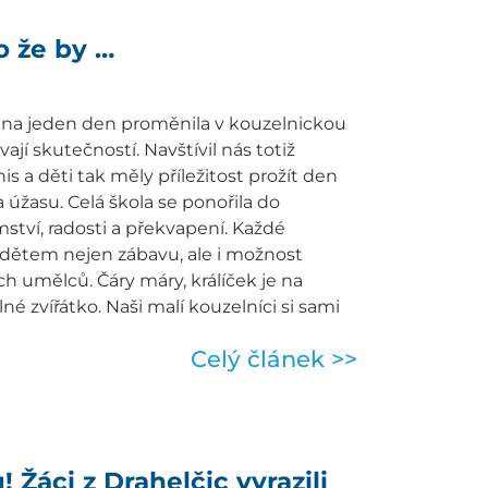
o že by …
e na jeden den proměnila v kouzelnickou
vají skutečností. Navštívil nás totiž
s a děti tak měly příležitost prožít den
 úžasu. Celá škola se ponořila do
ství, radosti a překvapení. Každé
 dětem nejen zábavu, ale i možnost
h umělců. Čáry máry, králíček je na
é zvířátko. Naši malí kouzelníci si sami
Celý článek >>
 Žáci z Drahelčic vyrazili