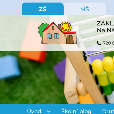
ZŠ
MŠ
ZÁKL
Na Ná
720 
Úvod
Školní blog
Dru