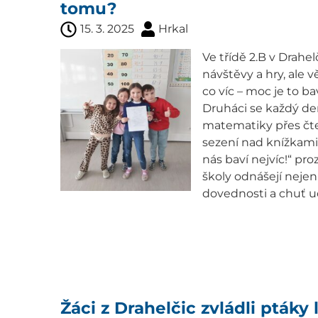
tomu?
15. 3. 2025
Hrkal
Ve třídě 2.B v Drahel
návštěvy a hry, ale v
co víc – moc je to bav
Druháci se každý den
matematiky přes čten
sezení nad knížkami,
nás baví nejvíc!“ proz
školy odnášejí nejen
dovednosti a chuť uči
Žáci z Drahelčic zvládli ptáky