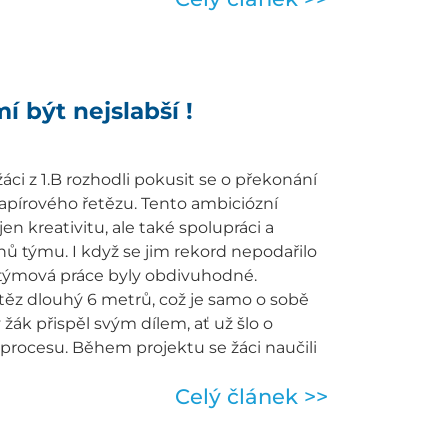
í být nejslabší !
ci z 1.B rozhodli pokusit se o překonání
apírového řetězu. Tento ambiciózní
jen kreativitu, ale také spolupráci a
ů týmu. I když se jim rekord nepodařilo
 a týmová práce byly obdivuhodné.
etěz dlouhý 6 metrů, což je samo o sobě
žák přispěl svým dílem, ať už šlo o
 procesu. Během projektu se žáci naučili
Celý článek >>