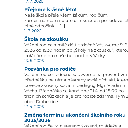
17. 7. 2026
Přejeme krásné léto!
Naše škola přeje všem žákům, rodičům,
zaměstnancům i přátelům krásné a pohodové lé
plné odpočinku, […]
1. 7. 2026
Škola na zkoušku
Vážení rodiče a milé děti, srdečně Vás zveme 9. 6.
2026 od 15:30 hodin do „Školy na zkoušku“, ktero
pořádáme pro naše budoucí prvňáčky.
13. 5. 2026
Pozvánka pro rodiče
Vážení rodiče, srdečně Vás zveme na preventivní
přednášku na téma nástrahy sociálních sítí, kter
povede zkušený sociální pedagog Mgr. Vladimír
Vácha. Přednáška se koná dne 21.4. od 18:00 po
třídních schůzkách a je pro rodiče zdarma. Tým 
obec Drahelčice
17. 4. 2026
Změna termínu ukončení školního roku
2025/2026
Vážení rodiče, Ministerstvo školství, mládeže a