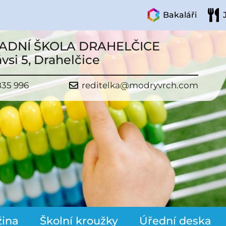
Bakaláři
ADNÍ ŠKOLA DRAHELČICE
vsi 5, Drahelčice
835 996
reditelka@modryvrch.com
žina
Školní kroužky
Úřední deska