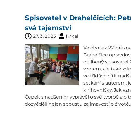
Spisovatel v Drahelčicích: Pe
svá tajemství
27. 3. 2025
Hrkal
Ve čtvrtek 27. března 
Drahelčice opravdovou
oblíbený spisovatel 
vzorem, ale také zdr
ve třídách cítit nadše
setkání s autorem, j
knihovničky. Jak vz
Čepek s nadšením vyprávěl o své tvorbě a o tom
dozvěděli nejen spoustu zajímavostí o životě..