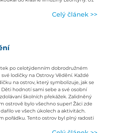
Celý článek >>
ění
 pátek po celotýdenním dobrodružném
at své lodičky na Ostrovy Vědění. Každé
ičku na ostrov, který symbolizuje, jak se
o. Děti hodnotí sami sebe a své osobní
e zdolávaní školních překážek. Zalidněný
m ostrově bylo všechno super! Žáci zde
m dařilo ve všech úkolech a aktivitách.
 pořádku. Tento ostrov byl plný radosti
Celý článek >>