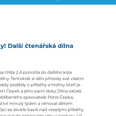
ny! Další čtenářská dílna
se třída 2.A ponořila do dalšího kola
lny. Tentokrát si děti přinesly své vlastní
ády podělily o příběhy a hrdiny, kteří je
etr Čepek a jeho parní lásky Dílna začala
blíbeného spisovatele Petra Čepka,
štívil minulý týden a věnoval dětem
Žáci se skvěle bavili nad veselými příběhy
zakoukal do krásné limuzíny Leontýny. Už