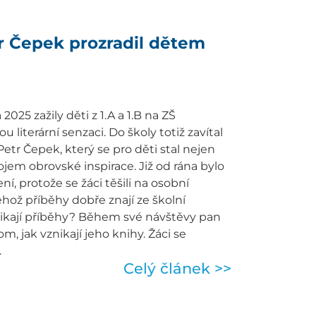
tr Čepek prozradil dětem
2025 zažily děti z 1.A a 1.B na ZŠ
 literární senzaci. Do školy totiž zavítal
Petr Čepek, který se pro děti stal nejen
ojem obrovské inspirace. Již od rána bylo
ní, protože se žáci těšili na osobní
ehož příběhy dobře znají ze školní
nikají příběhy? Během své návštěvy pan
, jak vznikají jeho knihy. Žáci se
.
Celý článek >>