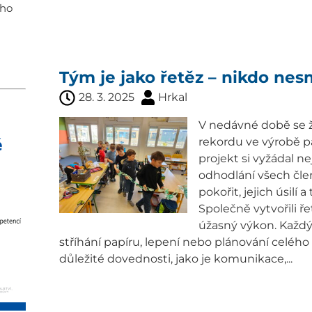
ího
Tým je jako řetěz – nikdo nesm
28. 3. 2025
Hrkal
V nedávné době se žá
rekordu ve výrobě p
projekt si vyžádal ne
odhodlání všech člen
pokořit, jejich úsilí
Společně vytvořili ř
úžasný výkon. Každý 
stříhání papíru, lepení nebo plánování celého
důležité dovednosti, jako je komunikace,...