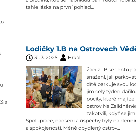
tahle láska na první pohled...
to
Lodičky 1.B na Ostrovech Věd
u
31. 3. 2025
Hrkal
Žáci z 1.B se tento
snažení, jali parkov
dítě parkuje svou lod
ou
jim celý týden dařil
pocity, které mají z
ZŠ a
ostrov Na Zalidněné
zakotvili, když se ji
Spolupráce, nadšení a úspěchy byly na denním
a spokojenosti. Méně obydlený ostrov...