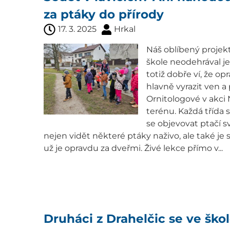
za ptáky do přírody
17. 3. 2025
Hrkal
Náš oblíbený projekt
škole neodehrával je
totiž dobře ví, že 
hlavně vyrazit ven a 
Ornitologové v akci 
terénu. Každá třída s
se objevovat ptačí svě
nejen vidět některé ptáky naživo, ale také je s
už je opravdu za dveřmi. Živé lekce přímo v...
Druháci z Drahelčic se ve škol