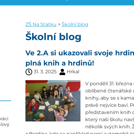
ZŠ Na Statku
>
Školní blog
Školní blog
Ve 2.A si ukazovali svoje hrdi
plná knih a hrdinů!
31. 3. 2025
Hrkal
V pondělí 31. března 
oblíbené čtenářské dí
knihy, aby se s kamar
právě nejvíce baví. P
představením knih o
ráci
který naši školu nav
alový
několik svých knih. 
z Brzdína, kde se například parní automobil 