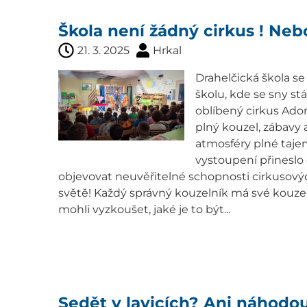
Škola není žádný cirkus ! Neb
21. 3. 2025
Hrkal
Drahelčická škola s
školu, kde se sny stá
oblíbený cirkus Adoni
plný kouzel, zábavy a
atmosféry plné tajem
vystoupení přineslo
objevovat neuvěřitelné schopnosti cirkusovýc
světě! Každý správný kouzelník má své kouzeln
mohli vyzkoušet, jaké je to být...
Sedět v lavicích? Ani náhodou!