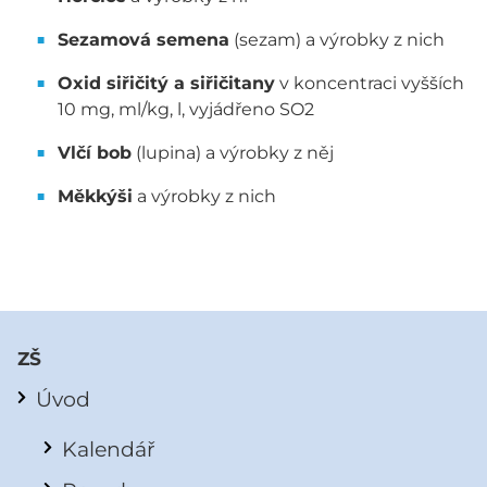
Sezamová semena
(sezam) a výrobky z nich
Oxid siřičitý a siřičitany
v koncentraci vyšších
10 mg, ml/kg, l, vyjádřeno SO2
Vlčí bob
(lupina) a výrobky z něj
Měkkýši
a výrobky z nich
ZŠ
Úvod
Kalendář