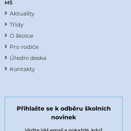
MŠ
Aktuality
Třídy
O školce
Pro rodiče
Úřední deska
Kontakty
Přihlašte se k odběru školních
novinek
Vložte Váš email a pokaždé, když