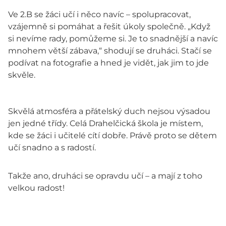
Ve 2.B se žáci učí i něco navíc – spolupracovat,
vzájemně si pomáhat a řešit úkoly společně. „Když
si nevíme rady, pomůžeme si. Je to snadnější a navíc
mnohem větší zábava,“ shodují se druháci. Stačí se
podívat na fotografie a hned je vidět, jak jim to jde
skvěle.
Skvělá atmosféra a přátelský duch nejsou výsadou
jen jedné třídy. Celá Drahelčická škola je místem,
kde se žáci i učitelé cítí dobře. Právě proto se dětem
učí snadno a s radostí.
Takže ano, druháci se opravdu učí – a mají z toho
velkou radost!