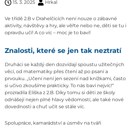
15. 3. 2025
Hrkal
Ve třídě 2.B v Drahelčicích není nouze o zábavné
aktivity, návštěvy a hry, ale věřte nebo ne, děti se tu i
opravdu učí! A co víc – moc je to baví!
Znalosti, které se jen tak neztratí
Druháci se každý den dozvídají spoustu užitečných
věcí, od matematiky přes čtení až po psaní a
prvouku. „Učení není jen sezení nad knížkami, často
si učivo zkoušíme prakticky. To nás baví nejvíc!“
prozradila Eliška z 2.B. Díky tomu si děti ze školy
odnášejí nejen plné hlavy vědomostí, ale také nové
dovednosti a chuť učit se stále víc.
Spolupráce, kamarádství a úsměv na tváři