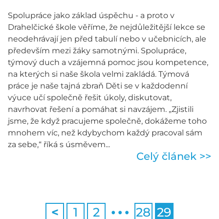
Spolupráce jako základ úspěchu - a proto v
Drahelčické škole věříme, že nejdůležitější lekce se
neodehrávají jen před tabulí nebo v učebnicích, ale
především mezi žáky samotnými. Spolupráce,
týmový duch a vzájemná pomoc jsou kompetence,
na kterých si naše škola velmi zakládá. Týmová
práce je naše tajná zbraň Děti se v každodenní
výuce učí společně řešit úkoly, diskutovat,
navrhovat řešení a pomáhat si navzájem. „Zjistili
jsme, že když pracujeme společně, dokážeme toho
mnohem víc, než kdybychom každý pracoval sám
za sebe,“ říká s úsměvem...
Celý článek >>
…
<
1
2
28
29