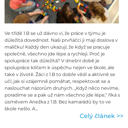
Ve třídě 1.B se už dávno ví, že práce v týmu je
důležitá dovednost. Naši prvňáčci ji mají doslova v
malíčku! Každý den ukazují, že když se pracuje
společně, všechno jde lépe a rychleji. Proč je
spolupráce tak důležitá? V dnešní době je
spolupráce klíčem k úspěchu nejen ve škole, ale
také v životě. Žáci z 1.B to dobře vědí a aktivně se
učí, jak si vzájemně pomáhat, respektovat se a
naslouchat názorům druhých. „Když něco nevíme,
poradíme se a pak už nám všechno jde lépe,“ říká s
úsměvem Anežka z 1.B. Bez kamarádů by to ve
škole nešlo. A...
Celý článek >>