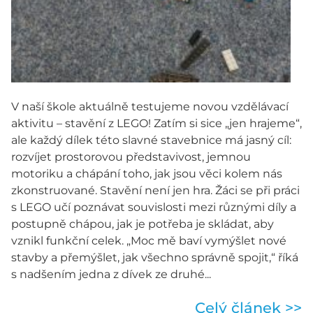
V naší škole aktuálně testujeme novou vzdělávací
aktivitu – stavění z LEGO! Zatím si sice „jen hrajeme“,
ale každý dílek této slavné stavebnice má jasný cíl:
rozvíjet prostorovou představivost, jemnou
motoriku a chápání toho, jak jsou věci kolem nás
zkonstruované. Stavění není jen hra. Žáci se při práci
s LEGO učí poznávat souvislosti mezi různými díly a
postupně chápou, jak je potřeba je skládat, aby
vznikl funkční celek. „Moc mě baví vymýšlet nové
stavby a přemýšlet, jak všechno správně spojit,“ říká
s nadšením jedna z dívek ze druhé...
Celý článek >>