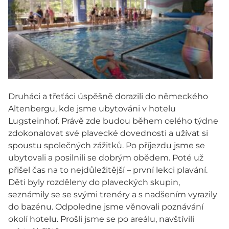
Druháci a třeťáci úspěšně dorazili do německého
Altenbergu, kde jsme ubytováni v hotelu
Lugsteinhof. Právě zde budou během celého týdne
zdokonalovat své plavecké dovednosti a užívat si
spoustu společných zážitků. Po příjezdu jsme se
ubytovali a posilnili se dobrým obědem. Poté už
přišel čas na to nejdůležitější – první lekci plavání.
Děti byly rozděleny do plaveckých skupin,
seznámily se se svými trenéry a s nadšením vyrazily
do bazénu. Odpoledne jsme věnovali poznávání
okolí hotelu. Prošli jsme se po areálu, navštívili