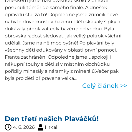
Dneškem jsme naši úžasnou školu v přírodě
posunuli téměř do samého finále. A dnešek
opravdu stál za to! Dopoledne jsme zúročili nově
nabyté dovednosti v bazénu. Děti skákaly šipky a
dokázaly přeplavat celý bazén pod vodou. Byla
obrovská radost sledovat, jak velký pokrok všichni
udělali. Jsme na ně moc pyšné! Po plavání byly
všechny děti edukovány v oblasti první pomoci,
Franta zachráněn! Odpoledne jsme uspokojili
nákupní touhy a děti si v místním obchůdku
pořídily minerály a náramky z minerálů.Večer pak
byla pro děti připravena velká...
Celý článek >>
Den třetí našich Plaváčků!
4. 6. 2026
Hrkal