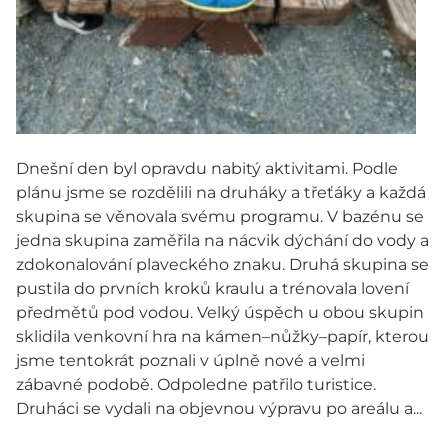
Dnešní den byl opravdu nabitý aktivitami. Podle
plánu jsme se rozdělili na druháky a třeťáky a každá
skupina se věnovala svému programu. V bazénu se
jedna skupina zaměřila na nácvik dýchání do vody a
zdokonalování plaveckého znaku. Druhá skupina se
pustila do prvních kroků kraulu a trénovala lovení
předmětů pod vodou. Velký úspěch u obou skupin
sklidila venkovní hra na kámen–nůžky–papír, kterou
jsme tentokrát poznali v úplně nové a velmi
zábavné podobě. Odpoledne patřilo turistice.
Druháci se vydali na objevnou výpravu po areálu a...