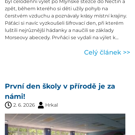
byl celodenní výlet po Mlýnské stezce do Nečtin a
zpět, během kterého si děti užily pohyb na
čerstvém vzduchu a poznávaly krásy místní krajiny.
Páťáci si navíc vyzkoušeli šifrovací den, při kterém
luštili nejrůznější hádanky a naučili se základy
Morseovy abecedy. Prvňáci se vydali na výlet k...
Celý článek >>
První den školy v přírodě je za
námi!
2. 6. 2026
Hrkal