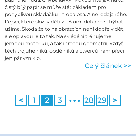
čistý bílý papír se může stát základem pro
pohyblivou skládačku - třeba psa. A ne ledajakého.
Pejsci, které složily děti z 1.A umí dokonce i hýbat
ušima. Škoda že to na obrázcích není dobře vidět,
ale opravdu je to tak. Na skládání trénujeme
jemnou motoriku, a tak i trochu geometrii. Vždyť
těch trojúhelníků, obdélníků a čtverců nám přeci
jen pár vzniklo.
Celý článek >>
…
<
1
2
3
28
29
>