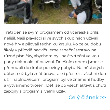
Třetí den se svým programem od včerejška příliš
nelišil. Naši plaváčci si ve svých skupinách užívali
nové hry a pilovali techniku kraulu. Po celou dobu
školy v přírodě nacvičujeme taneční sestavy na
různé písničky, abychom byli na čtvrteční velkou
party dokonale připraveni. Dnešním dnem jsme se
přehoupli do druhé poloviny pobytu. Na některých
dětech už byla znát únava, ale i přesto si všichni den
užili naplno.Večerní program byl ve znamení hudby
a výtvarného tvoření. Děti se do všech aktivit s chutí
zapojily a program si velmi užily.
Celý článek >>