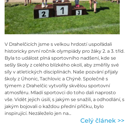
V Drahelčicích jsme s velkou hrdostí uspořádali
historicky první ročník olympiády pro žáky 2. a 3. tříd.
Byla to událost plná sportovního nadšení, kde se
sešly školy z celého blízkého okolí, aby změřily své
síly v atletických disciplínách. Naše pozvání přijaly
školy z Úhonic, Tachlovic a Chýně. Společně s
týmem z Drahelčic vytvořily skvělou sportovní
atmosféru. Mladí sportovci do toho dali naprosto
vše. Vidět jejich úsilí, s jakým se snažili, a odhodlání, s
jakým bojovali o každou přední příčku, bylo
inspirující. Nezáleželo jen na...
Celý článek >>