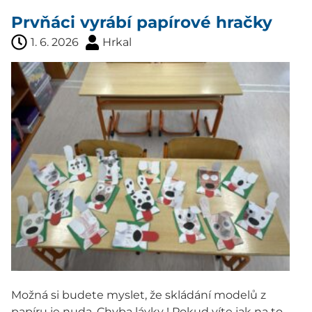
Prvňáci vyrábí papírové hračky
1. 6. 2026
Hrkal
Možná si budete myslet, že skládání modelů z
papíru je nuda. Chyba lávky ! Pokud víte jak na to,