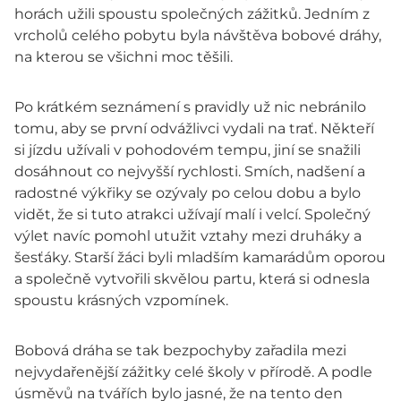
horách užili spoustu společných zážitků. Jedním z
vrcholů celého pobytu byla návštěva bobové dráhy,
na kterou se všichni moc těšili.
Po krátkém seznámení s pravidly už nic nebránilo
tomu, aby se první odvážlivci vydali na trať. Někteří
si jízdu užívali v pohodovém tempu, jiní se snažili
dosáhnout co nejvyšší rychlosti. Smích, nadšení a
radostné výkřiky se ozývaly po celou dobu a bylo
vidět, že si tuto atrakci užívají malí i velcí. Společný
výlet navíc pomohl utužit vztahy mezi druháky a
šesťáky. Starší žáci byli mladším kamarádům oporou
a společně vytvořili skvělou partu, která si odnesla
spoustu krásných vzpomínek.
Bobová dráha se tak bezpochyby zařadila mezi
nejvydařenější zážitky celé školy v přírodě. A podle
úsměvů na tvářích bylo jasné, že na tento den