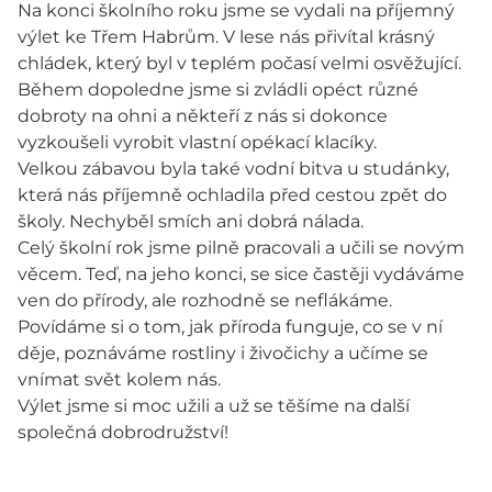
Na konci školního roku jsme se vydali na příjemný
výlet ke Třem Habrům. V lese nás přivítal krásný
chládek, který byl v teplém počasí velmi osvěžující.
Během dopoledne jsme si zvládli opéct různé
dobroty na ohni a někteří z nás si dokonce
vyzkoušeli vyrobit vlastní opékací klacíky.
Velkou zábavou byla také vodní bitva u studánky,
která nás příjemně ochladila před cestou zpět do
školy. Nechyběl smích ani dobrá nálada.
Celý školní rok jsme pilně pracovali a učili se novým
věcem. Teď, na jeho konci, se sice častěji vydáváme
ven do přírody, ale rozhodně se neflákáme.
Povídáme si o tom, jak příroda funguje, co se v ní
děje, poznáváme rostliny i živočichy a učíme se
vnímat svět kolem nás.
Výlet jsme si moc užili a už se těšíme na další
společná dobrodružství!