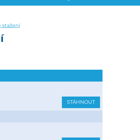
stažení
í
STÁHNOUT