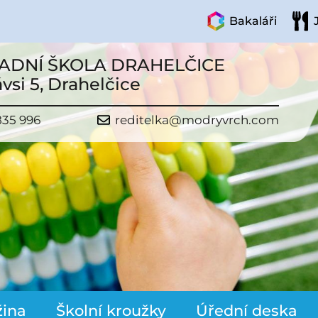
Bakaláři
ADNÍ ŠKOLA DRAHELČICE
vsi 5, Drahelčice
835 996
reditelka@modryvrch.com
žina
Školní kroužky
Úřední deska