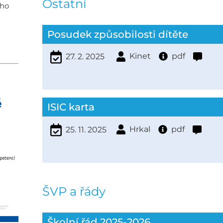
Ostatní
ího
Posudek způsobilosti dítěte
Kinet
pdf
27. 2. 2025
ISIC karta
Hrkal
pdf
25. 11. 2025
ŠVP a řády
Školní řád 2025-2026