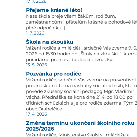
17. 7. 2026
Přejeme krásné léto!
Naše škola přeje všem žákům, rodičům,
zaměstnancům i přátelům krásné a pohodové lé
plné odpočinku, […]
1. 7. 2026
Škola na zkoušku
Vážení rodiče a milé děti, srdečně Vás zveme 9. 6.
2026 od 15:30 hodin do „Školy na zkoušku“, ktero
pořádáme pro naše budoucí prvňáčky.
13. 5. 2026
Pozvánka pro rodiče
Vážení rodiče, srdečně Vás zveme na preventivní
přednášku na téma nástrahy sociálních sítí, kter
povede zkušený sociální pedagog Mgr. Vladimír
Vácha. Přednáška se koná dne 21.4. od 18:00 po
třídních schůzkách a je pro rodiče zdarma. Tým 
obec Drahelčice
17. 4. 2026
Změna termínu ukončení školního roku
2025/2026
Vážení rodiče, Ministerstvo školství, mládeže a