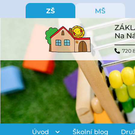
ZŠ
MŠ
ZÁKL
Na Ná
720 
Úvod
Školní blog
Dru