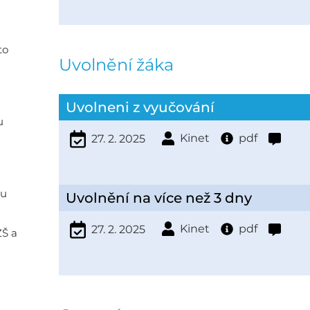
to
Uvolnění žáka
Uvolneni z vyučování
u
Kinet
pdf
27. 2. 2025
ou
Uvolnění na více než 3 dny
Kinet
pdf
27. 2. 2025
ZŠ a