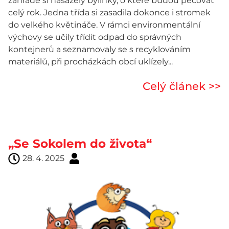
zahradě si nasázely bylinky, o které budou pečovat
celý rok. Jedna třída si zasadila dokonce i stromek
do velkého květináče. V rámci environmentální
výchovy se učily třídit odpad do správných
kontejnerů a seznamovaly se s recyklováním
materiálů, při procházkách obcí uklízely...
Celý článek >>
„Se Sokolem do života“
28. 4. 2025