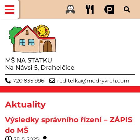
MŠ NA STATKU
Na Návsi 5, Drahelčice
720 835 996
reditelka@modryvrch.com
Aktuality
Výsledky správního řízení – ZÁPIS
do MŠ
28. 5. 2025