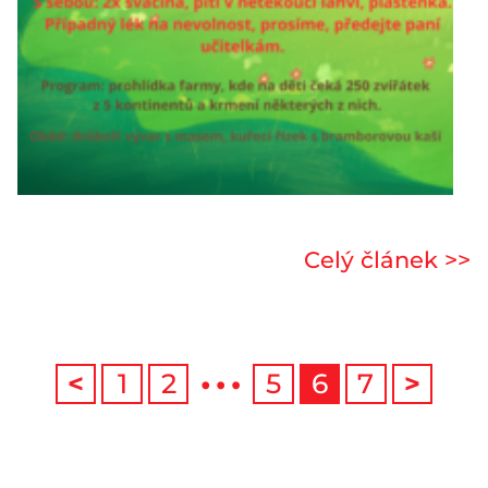
Celý článek >>
…
<
1
2
5
6
7
>