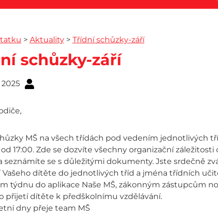
tatku
>
Aktuality
>
Třídní schůzky-září
dní schůzky-září
. 2025
odiče,
chůzky MŠ na všech třídách pod vedením jednotlivých tří
 od 17:00. Zde se dozvíte všechny organizační záležitost
a seznámíte se s důležitými dokumenty. Jste srdečně zvá
 Vašeho dítěte do jednotlivých tříd a jména třídních uč
m týdnu do aplikace Naše MŠ, zákonným zástupcům nov
o přijetí dítěte k předškolnímu vzdělávání.
letní dny přeje team MŠ