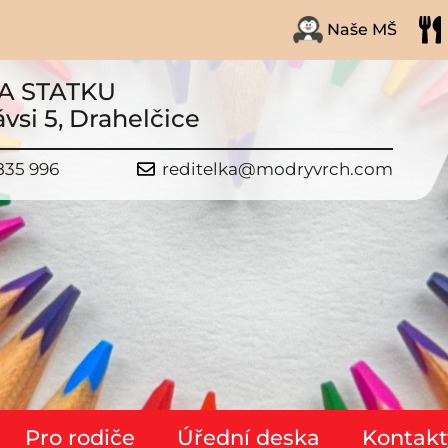
Naše MŠ
A STATKU
vsi 5, Drahelčice
835 996
reditelka@modryvrch.com
Pro rodiče
Úřední deska
Kontakt