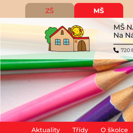
ZŠ
MŠ
MŠ N
Na Ná
720 
Aktuality
Třídy
O školce