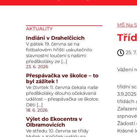
MŠ Na S
AKTUALITY
Tří
Indiáni v Drahelčicích
V pátek 19. června se na
fotbalovém hřišti uskutečnilo
25. 7
slavnostní loučení s našimi
předškoláky ze […]
23. 6. 2026
Vážení r
Přespávačka ve školce – to
byl zážitek !
třídní s
Ve čtvrtek 11. června čekala naše
předškoláky dlouho očekávaná
3.9.2025
událost – přespávačka ve školce.
třídách 
Děti […]
Zařazení
18. 6. 2026
srpnové
Výlet do Ekocentra v
Žádosti 
Olbramovicích
Ve středu 10. června se třídy
Krásné 
Myšek a Kočiček vydaly na