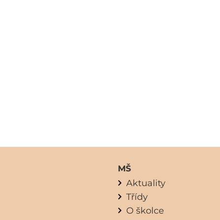
MŠ
Aktuality
Třídy
O školce