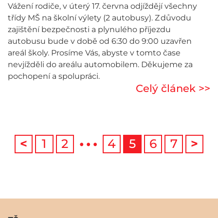
Vážení rodiče, v úterý 17. června odjíždějí všechny
třídy MŠ na školní výlety (2 autobusy). Z důvodu
zajištění bezpečnosti a plynulého příjezdu
autobusu bude v době od 6:30 do 9:00 uzavřen
areál školy. Prosíme Vás, abyste v tomto čase
nevjížděli do areálu automobilem. Děkujeme za
pochopení a spolupráci.
Celý článek >>
…
<
1
2
4
5
6
7
>