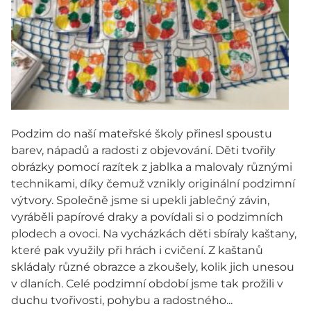
Podzim do naší mateřské školy přinesl spoustu
barev, nápadů a radosti z objevování. Děti tvořily
obrázky pomocí razítek z jablka a malovaly různými
technikami, díky čemuž vznikly originální podzimní
výtvory. Společně jsme si upekli jablečný závin,
vyráběli papírové draky a povídali si o podzimních
plodech a ovoci. Na vycházkách děti sbíraly kaštany,
které pak využily při hrách i cvičení. Z kaštanů
skládaly různé obrazce a zkoušely, kolik jich unesou
v dlaních. Celé podzimní období jsme tak prožili v
duchu tvořivosti, pohybu a radostného...