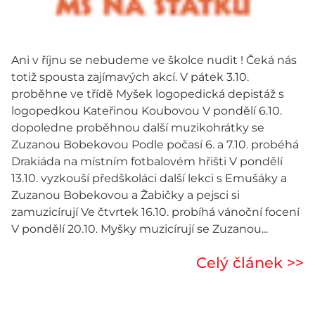
Ani v říjnu se nebudeme ve školce nudit ! Čeká nás
totiž spousta zajímavých akcí. V pátek 3.10.
proběhne ve třídě Myšek logopedická depistáž s
logopedkou Kateřinou Koubovou V pondělí 6.10.
dopoledne proběhnou další muzikohrátky se
Zuzanou Bobekovou Podle počasí 6. a 7.10. probéhá
Drakiáda na místním fotbalovém hřišti V pondělí
13.10. vyzkouší předškoláci další lekci s Emušáky a
Zuzanou Bobekovou a Žabičky a pejsci si
zamuzicírují Ve čtvrtek 16.10. probíhá vánoční focení
V pondělí 20.10. Myšky muzicírují se Zuzanou...
Celý článek >>