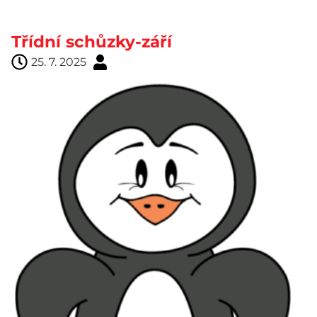
Třídní schůzky-září
25. 7. 2025