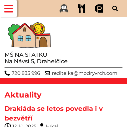
MŠ NA STATKU
Na Návsi 5, Drahelčice
720 835 996
reditelka@modryvrch.com
Aktuality
Drakiáda se letos povedla i v
bezvětří
12. 10. 2025
Hrkal