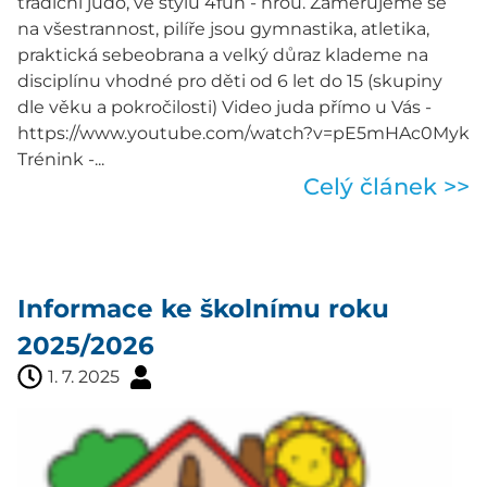
tradiční judo, ve stylu 4fun - hrou. Zaměřujeme se
na všestrannost, pilíře jsou gymnastika, atletika,
praktická sebeobrana a velký důraz klademe na
disciplínu vhodné pro děti od 6 let do 15 (skupiny
dle věku a pokročilosti) Video juda přímo u Vás -
https://www.youtube.com/watch?v=pE5mHAc0Myk
Trénink -...
Celý článek >>
Informace ke školnímu roku
2025/2026
1. 7. 2025