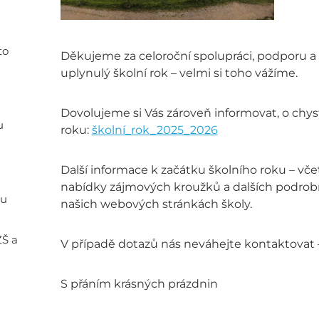
to
Děkujeme za celoroční spolupráci, podporu a vs
uplynulý školní rok – velmi si toho vážíme.
Dovolujeme si Vás zároveň informovat, o chy
u
roku:
školní_rok_2025_2026
Další informace k začátku školního roku – v
nabídky zájmových kroužků a dalších podrobn
ou
našich webových stránkách školy.
ZŠ a
V případě dotazů nás neváhejte kontaktovat –
S přáním krásných prázdnin