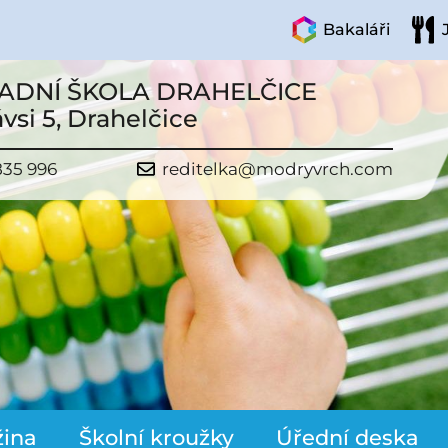
Bakaláři
ADNÍ ŠKOLA DRAHELČICE
vsi 5, Drahelčice
835 996
reditelka@modryvrch.com
žina
Školní kroužky
Úřední deska