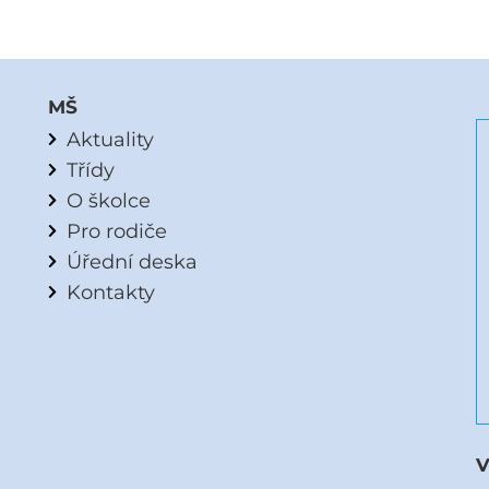
MŠ
Aktuality
Třídy
O školce
Pro rodiče
Úřední deska
Kontakty
V