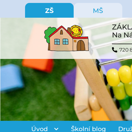
ZŠ
MŠ
ZÁKL
Na Ná
720 
Úvod
Školní blog
Dru