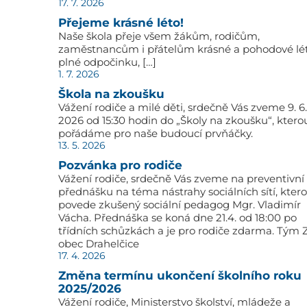
17. 7. 2026
Přejeme krásné léto!
Naše škola přeje všem žákům, rodičům,
zaměstnancům i přátelům krásné a pohodové lé
plné odpočinku, […]
1. 7. 2026
Škola na zkoušku
Vážení rodiče a milé děti, srdečně Vás zveme 9. 6.
2026 od 15:30 hodin do „Školy na zkoušku“, ktero
pořádáme pro naše budoucí prvňáčky.
13. 5. 2026
Pozvánka pro rodiče
Vážení rodiče, srdečně Vás zveme na preventivní
přednášku na téma nástrahy sociálních sítí, kter
povede zkušený sociální pedagog Mgr. Vladimír
Vácha. Přednáška se koná dne 21.4. od 18:00 po
třídních schůzkách a je pro rodiče zdarma. Tým 
obec Drahelčice
17. 4. 2026
Změna termínu ukončení školního roku
2025/2026
Vážení rodiče, Ministerstvo školství, mládeže a