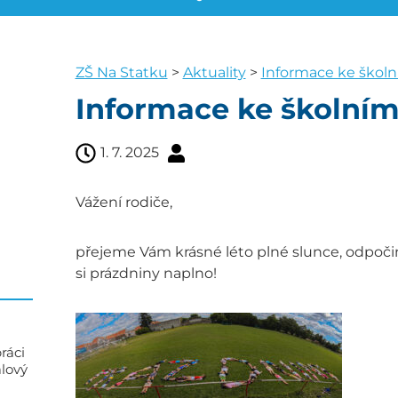
ZŠ Na Statku
>
Aktuality
>
Informace ke škol
Informace ke školní
1. 7. 2025
Vážení rodiče,
přejeme Vám krásné léto plné slunce, odpočin
si prázdniny naplno!
ráci
alový