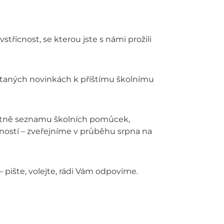
třícnost, se kterou jste s námi prožili
staných novinkách k příštímu školnímu
četně seznamu školních pomůcek,
ostí – zveřejníme v průběhu srpna na
 pište, volejte, rádi Vám odpovíme.