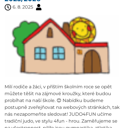
6. 8. 2025
Milí rodiče a žáci, v příštím školním roce se opět
můžete těšit na zájmové kroužky, které budou
probíhat na naší škole. 😊 Nabídku budeme
postupně zveřejňovat na webových stránkách, tak
nás nezapomeňte sledovat! JUDO4FUN učíme
tradiční judo, ve stylu 4fun - hrou. Zaměřujeme se
na všestrannost, pilíře jsou gymnastika, atletika,