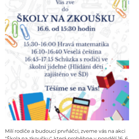
Milí rodiče a budoucí prvňáčci, zveme vás na akci
"Škola na zkoušku", která proběhne v pondělí 16. 6.