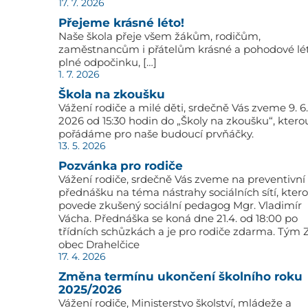
17. 7. 2026
Přejeme krásné léto!
Naše škola přeje všem žákům, rodičům,
zaměstnancům i přátelům krásné a pohodové lé
plné odpočinku, […]
1. 7. 2026
Škola na zkoušku
Vážení rodiče a milé děti, srdečně Vás zveme 9. 6.
2026 od 15:30 hodin do „Školy na zkoušku“, ktero
pořádáme pro naše budoucí prvňáčky.
13. 5. 2026
Pozvánka pro rodiče
Vážení rodiče, srdečně Vás zveme na preventivní
přednášku na téma nástrahy sociálních sítí, kter
povede zkušený sociální pedagog Mgr. Vladimír
Vácha. Přednáška se koná dne 21.4. od 18:00 po
třídních schůzkách a je pro rodiče zdarma. Tým 
obec Drahelčice
17. 4. 2026
Změna termínu ukončení školního roku
2025/2026
Vážení rodiče, Ministerstvo školství, mládeže a