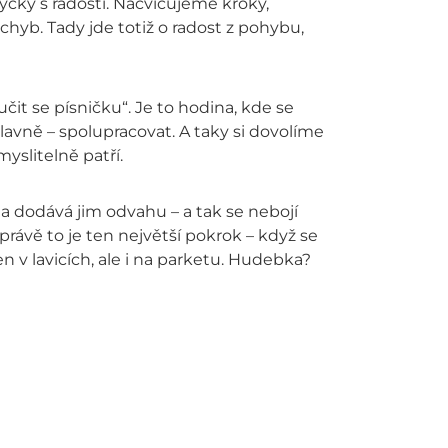
ycky s radostí. Nacvičujeme kroky,
hyb. Tady jde totiž o radost z pohybu,
čit se písničku“. Je to hodina, kde se
lavně – spolupracovat. A taky si dovolíme
yslitelně patří.
 a dodává jim odvahu – a tak se nebojí
 A právě to je ten největší pokrok – když se
jen v lavicích, ale i na parketu. Hudebka?