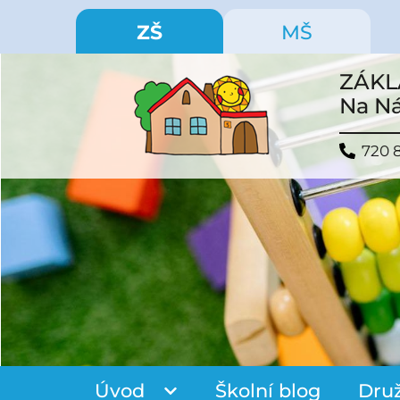
ZŠ
MŠ
ZÁKL
Na Ná
720 
Úvod
Školní blog
Dru