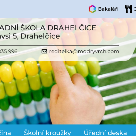
Bakaláři
ADNÍ ŠKOLA DRAHELČICE
vsi 5, Drahelčice
835 996
reditelka@modryvrch.com
žina
Školní kroužky
Úřední deska