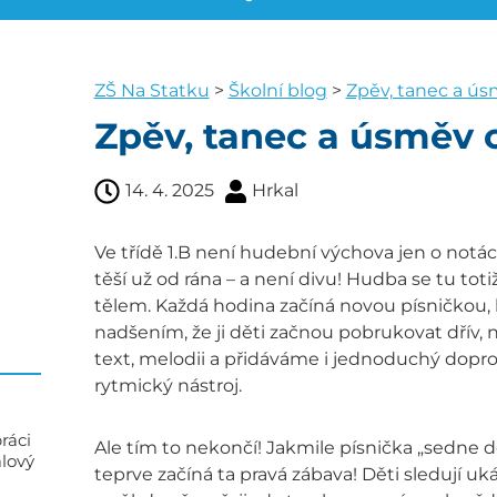
ZŠ Na Statku
>
Školní blog
>
Zpěv, tanec a ús
Zpěv, tanec a úsměv 
14. 4. 2025
Hrkal
Ve třídě 1.B není hudební výchova jen o notác
těší už od rána – a není divu! Hudba se tu tot
tělem. Každá hodina začíná novou písničkou, 
nadšením, že ji děti začnou pobrukovat dřív, 
text, melodii a přidáváme i jednoduchý doprov
rytmický nástroj.
ráci
Ale tím to nekončí! Jakmile písnička „sedne do
alový
teprve začíná ta pravá zábava! Děti sledují u