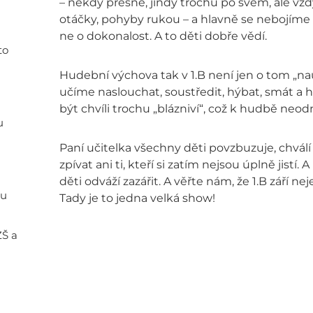
– někdy přesně, jindy trochu po svém, ale vžd
otáčky, pohyby rukou – a hlavně se nebojíme c
ne o dokonalost. A to děti dobře vědí.
to
Hudební výchova tak v 1.B není jen o tom „nau
učíme naslouchat, soustředit, hýbat, smát a h
být chvíli trochu „blázniví“, což k hudbě neodm
u
Paní učitelka všechny děti povzbuzuje, chválí
zpívat ani ti, kteří si zatím nejsou úplně jistí.
děti odváží zazářit. A věřte nám, že 1.B září ne
ou
Tady je to jedna velká show!
ZŠ a