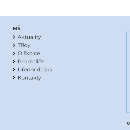
MŠ
Aktuality
Třídy
O školce
Pro rodiče
Úřední deska
Kontakty
V