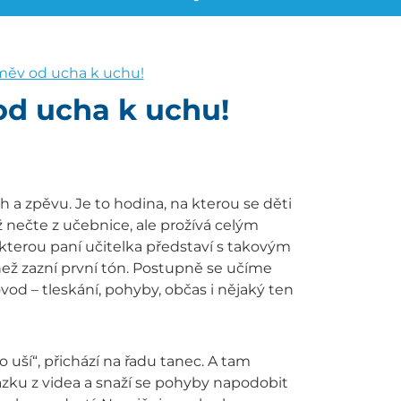
měv od ucha k uchu!
od ucha k uchu!
h a zpěvu. Je to hodina, na kterou se děti
iž nečte z učebnice, ale prožívá celým
kterou paní učitelka představí s takovým
než zazní první tón. Postupně se učíme
od – tleskání, pohyby, občas i nějaký ten
 uší“, přichází na řadu tanec. A tam
kázku z videa a snaží se pohyby napodobit