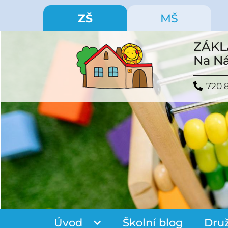
ZŠ
MŠ
ZÁKL
Na Ná
720 
Úvod
Školní blog
Dru