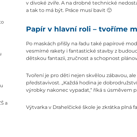
v divoké zvíře. A na drobné technické nedos
a tak to má být. Práce musí bavit 🙂
to
Papír v hlavní roli – tvoříme 
Po maskách přišly na řadu také papírové model
vesmírné rakety i fantastické stavby z budouc
u
dětskou fantazii, zručnost a schopnost plánov
Tvoření je pro děti nejen skvělou zábavou, ale t
představivost. „Každá hodina je dobrodružst
ou
výrobky nakonec vypadat,“ říká s úsměvem pa
ZŠ a
Výtvarka v Drahelčické škole je zkrátka plná fa