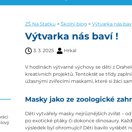
ZŠ Na Statku
>
Školní blog
>
Výtvarka nás baví
Výtvarka nás baví !
3. 3. 2025
Hrkal
V hodinách výtvarné výchovy se děti z Drahel
kreativních projektů. Tentokrát se třídy zapl
úžasnými zvířecími maskami, které si žáci sami
Masky jako ze zoologické zah
Děti vytvářely masky nejrůznějších zvířat – od
ráci
po exotické ptáky či dokonce dinosaury. Každý
alový
výsledek byl ohromující! Děti bavilo vyrábět n