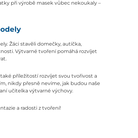
tatky při výrobě masek vůbec nekoukaly –
modely
y. Žáci stavěli domečky, autíčka,
nosti. Výtvarné tvoření pomáhá rozvíjet
at.
aké příležitostí rozvíjet svou tvořivost a
vím, nikdy přesně nevíme, jak budou naše
ní učitelka výtvarné výchovy.
ntazie a radosti z tvoření!