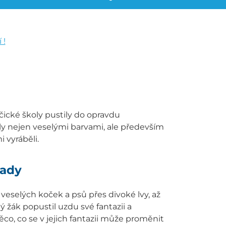
 !
čické školy pustily do opravdu
nily nejen veselými barvami, ale především
 vyráběli.
rady
 veselých koček a psů přes divoké lvy, až
 žák popustil uzdu své fantazii a
ěco, co se v jejich fantazii může proměnit