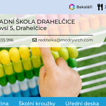
Bakaláři
ADNÍ ŠKOLA DRAHELČICE
vsi 5, Drahelčice
835 996
reditelka@modryvrch.com
žina
Školní kroužky
Úřední deska