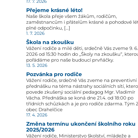
17. 7. 2026
Přejeme krásné léto!
Naše škola přeje všem žákům, rodičům,
zaměstnancům i přátelům krásné a pohodové lé
plné odpočinku, […]
1. 7. 2026
Škola na zkoušku
Vážení rodiče a milé děti, srdečně Vás zveme 9. 6.
2026 od 15:30 hodin do „Školy na zkoušku“, ktero
pořádáme pro naše budoucí prvňáčky.
13. 5. 2026
Pozvánka pro rodiče
Vážení rodiče, srdečně Vás zveme na preventivní
přednášku na téma nástrahy sociálních sítí, kter
povede zkušený sociální pedagog Mgr. Vladimír
Vácha. Přednáška se koná dne 21.4. od 18:00 po
třídních schůzkách a je pro rodiče zdarma. Tým 
obec Drahelčice
17. 4. 2026
Změna termínu ukončení školního roku
2025/2026
Vážení rodiče, Ministerstvo školství, mládeže a