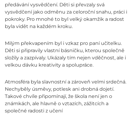
předávání vysvědčení. Děti si převzaly svá
vysvědčení jako odměnu za celoroční snahu, práci i
pokroky. Pro mnohé to byl velký okamžik a radost
byla vidět na každém kroku.
Milým překvapením byl i vzkaz pro paní učitelku.
Děti si připravily vlastní básničku, kterou společně
složily a zazpívaly. Ukázaly tím nejen vděčnost, ale i
velkou dávku kreativity a spolupráce.
Atmosféra byla slavnostní a zároveň velmi srdečná.
Nechyběly úsměvy, potlesk ani drobná dojetí.
Takové chvíle připomínají, že škola není jen o
známkách, ale hlavně o vztazích, zážitcích a
společné radosti z učení