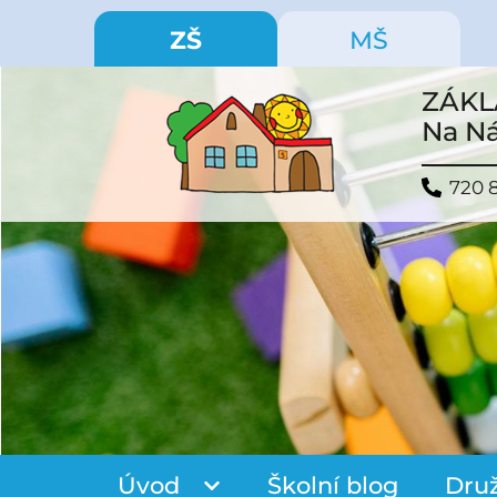
ZŠ
MŠ
ZÁKL
Na Ná
720 
Úvod
Školní blog
Dru