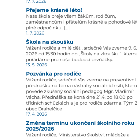
17. 7. 2026
Přejeme krásné léto!
Naše škola přeje všem žákům, rodičům,
zaměstnancům i přátelům krásné a pohodové lé
plné odpočinku, […]
1. 7. 2026
Škola na zkoušku
Vážení rodiče a milé děti, srdečně Vás zveme 9. 6.
2026 od 15:30 hodin do „Školy na zkoušku“, ktero
pořádáme pro naše budoucí prvňáčky.
13. 5. 2026
Pozvánka pro rodiče
Vážení rodiče, srdečně Vás zveme na preventivní
přednášku na téma nástrahy sociálních sítí, kter
povede zkušený sociální pedagog Mgr. Vladimír
Vácha. Přednáška se koná dne 21.4. od 18:00 po
třídních schůzkách a je pro rodiče zdarma. Tým 
obec Drahelčice
17. 4. 2026
Změna termínu ukončení školního roku
2025/2026
Vážení rodiče, Ministerstvo školství, mládeže a