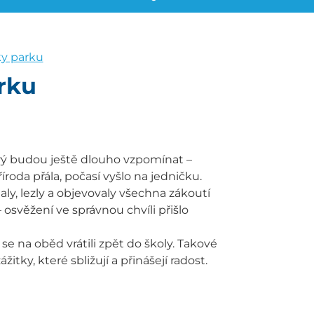
ky parku
rku
který budou ještě dlouho vzpomínat –
íroda přála, počasí vyšlo na jedničku.
haly, lezly a objevovaly všechna zákoutí
 osvěžení ve správnou chvíli přišlo
se na oběd vrátili zpět do školy. Takové
ážitky, které sbližují a přinášejí radost.