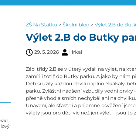
ZŠ Na Statku
>
Školní blog
>
Výlet 2.B do But
Výlet 2.B do Butky pa
29. 5. 2026
Hrkal
Žáci třídy 2.B se v úterý vydali na výlet, na 
zamířili totiž do Butky parku. A jako by nám př
Děti si užily každou chvíli naplno. Skákaly, bě
parku. Zvláštní nadšení vzbudily vodní prvky –
přesně vhod a smích nechyběl ani na chvilku.
Unavení, ale šťastní a příjemně osvěžení jsme 
výlety jsou pro děti víc než jen výlet – jsou to z
ráci
alový