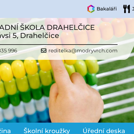
Bakaláři
ADNÍ ŠKOLA DRAHELČICE
vsi 5, Drahelčice
835 996
reditelka@modryvrch.com
žina
Školní kroužky
Úřední deska