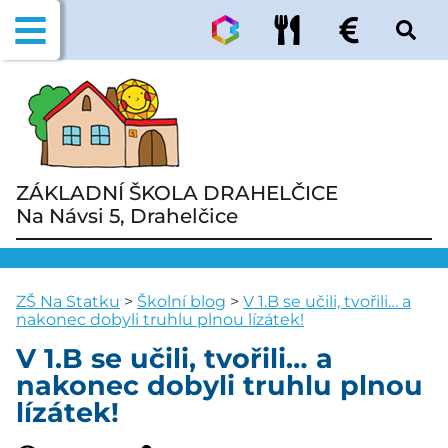
ZÁKLADNÍ ŠKOLA DRAHELČICE
Na Návsi 5, Drahelčice
ZŠ Na Statku
>
Školní blog
>
V 1.B se učili, tvořili… a
nakonec dobyli truhlu plnou lízátek!
V 1.B se učili, tvořili… a
nakonec dobyli truhlu plnou
lízátek!