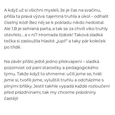
A když už si všichni mysleli, že je čas na svačinu,
přišla ta pravá výzva: tajemná truhla a úkol – odhalit
číselný kód! Bez něj se k pokladu nikdo nedostal.
Ale 1.B je sehraná parta, a tak se za chvíli víko truhly
otevřelo… a v ní? Hromada lízátek! Taková sladká
tečka si zasloužila hlasité „jupí!“ a taky pár koleček
po třídě.
Na závěr přišlo ještě jedno překvapení – sladká
pozornost od paní starostky a pedagogického
týmu. Takže když to shrneme: učili jsme se, hráli
jsme si, tvořili jsme, vyluštili truhlu a odcházíme s
plnými bříšky. Jestli takhle vypadá každé rozloučení
před prázdninami, tak my chceme prázdniny
častěji!