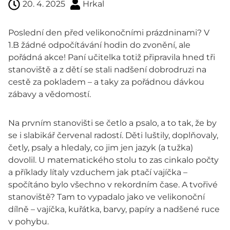
20. 4. 2025
Hrkal
Poslední den před velikonočními prázdninami? V
1.B žádné odpočítávání hodin do zvonění, ale
pořádná akce! Paní učitelka totiž připravila hned tři
stanoviště a z dětí se stali nadšení dobrodruzi na
cestě za pokladem – a taky za pořádnou dávkou
zábavy a vědomostí.
Na prvním stanovišti se četlo a psalo, a to tak, že by
se i slabikář červenal radostí. Děti luštily, doplňovaly,
četly, psaly a hledaly, co jim jen jazyk (a tužka)
dovolil. U matematického stolu to zas cinkalo počty
a příklady lítaly vzduchem jak ptačí vajíčka –
spočítáno bylo všechno v rekordním čase. A tvořivé
stanoviště? Tam to vypadalo jako ve velikonoční
dílně – vajíčka, kuřátka, barvy, papíry a nadšené ruce
v pohybu.