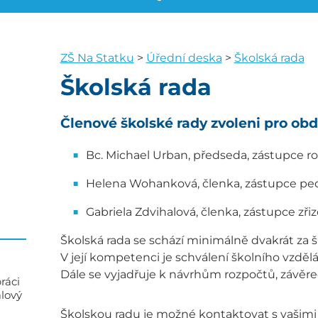
ZŠ Na Statku
>
Úřední deska
>
Školská rada
Školská rada
Členové školské rady zvoleni pro ob
Bc. Michael Urban, předseda, zástupce rod
Helena Wohanková, členka, zástupce p
Gabriela Zdvihalová, členka, zástupce zři
Školská rada se schází minimálně dvakrát za šk
V její kompetenci je schválení školního vzdě
Dále se vyjadřuje k návrhům rozpočtů, závěr
ráci
alový
Školskou radu je možné kontaktovat s vašimi