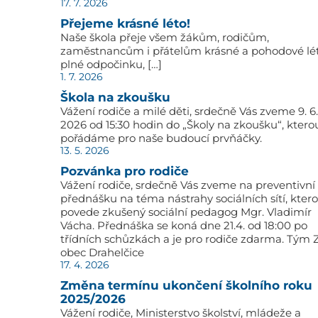
17. 7. 2026
Přejeme krásné léto!
Naše škola přeje všem žákům, rodičům,
zaměstnancům i přátelům krásné a pohodové lé
plné odpočinku, […]
1. 7. 2026
Škola na zkoušku
Vážení rodiče a milé děti, srdečně Vás zveme 9. 6.
2026 od 15:30 hodin do „Školy na zkoušku“, ktero
pořádáme pro naše budoucí prvňáčky.
13. 5. 2026
Pozvánka pro rodiče
Vážení rodiče, srdečně Vás zveme na preventivní
přednášku na téma nástrahy sociálních sítí, kter
povede zkušený sociální pedagog Mgr. Vladimír
Vácha. Přednáška se koná dne 21.4. od 18:00 po
třídních schůzkách a je pro rodiče zdarma. Tým 
obec Drahelčice
17. 4. 2026
Změna termínu ukončení školního roku
2025/2026
Vážení rodiče, Ministerstvo školství, mládeže a