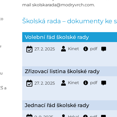
mail skolskarada@modryvrch.com.
to
Školská rada – dokumenty ke s
Volební řád školské rady
u
Kinet
pdf
27. 2. 2025
Zřizovací listina školské rady
ou
Kinet
pdf
27. 2. 2025
ZŠ a
Jednací řád školské rady
Hrkal
pdf