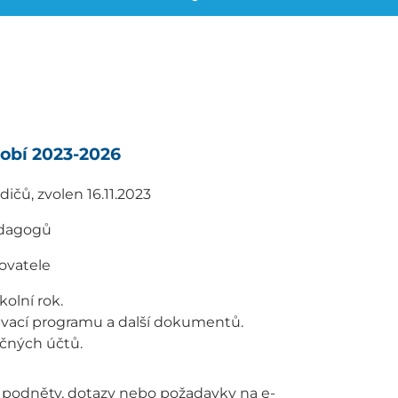
dobí 2023-2026
ičů, zvolen 16.11.2023
edagogů
zovatele
olní rok.
lávací programu a další dokumentů.
ečných účtů.
 podněty, dotazy nebo požadavky na e-