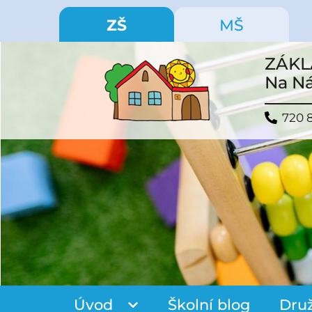
ZŠ
MŠ
ZÁKL
Na Ná
720 
Úvod
Školní blog
Dru