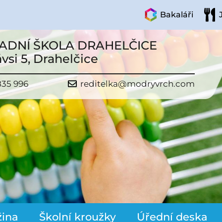
Bakaláři
ADNÍ ŠKOLA DRAHELČICE
vsi 5, Drahelčice
835 996
reditelka@modryvrch.com
žina
Školní kroužky
Úřední deska