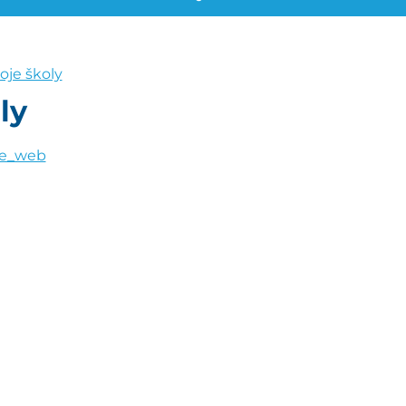
oje školy
ly
ce_web