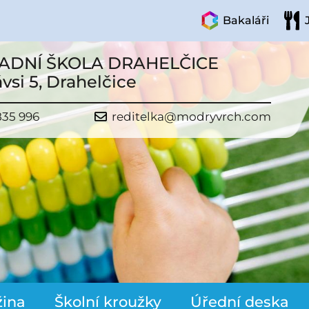
Bakaláři
ADNÍ ŠKOLA DRAHELČICE
vsi 5, Drahelčice
835 996
reditelka@modryvrch.com
žina
Školní kroužky
Úřední deska