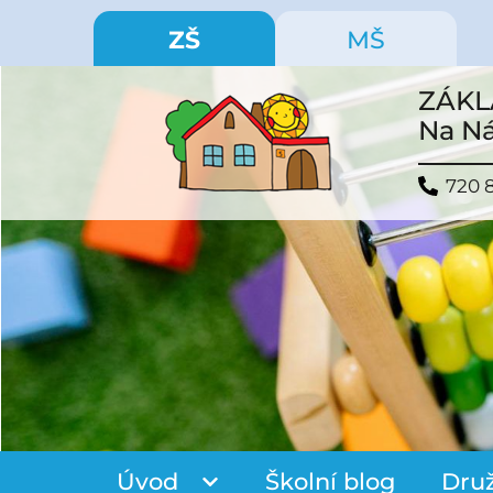
ZŠ
MŠ
ZÁKL
Na Ná
720 
Úvod
Školní blog
Dru