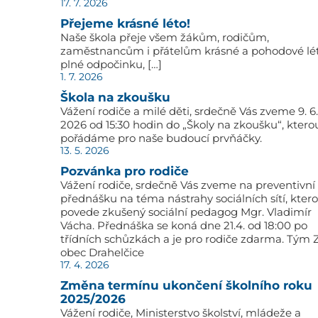
17. 7. 2026
Přejeme krásné léto!
Naše škola přeje všem žákům, rodičům,
zaměstnancům i přátelům krásné a pohodové lé
plné odpočinku, […]
1. 7. 2026
Škola na zkoušku
Vážení rodiče a milé děti, srdečně Vás zveme 9. 6.
2026 od 15:30 hodin do „Školy na zkoušku“, ktero
pořádáme pro naše budoucí prvňáčky.
13. 5. 2026
Pozvánka pro rodiče
Vážení rodiče, srdečně Vás zveme na preventivní
přednášku na téma nástrahy sociálních sítí, kter
povede zkušený sociální pedagog Mgr. Vladimír
Vácha. Přednáška se koná dne 21.4. od 18:00 po
třídních schůzkách a je pro rodiče zdarma. Tým 
obec Drahelčice
17. 4. 2026
Změna termínu ukončení školního roku
2025/2026
Vážení rodiče, Ministerstvo školství, mládeže a