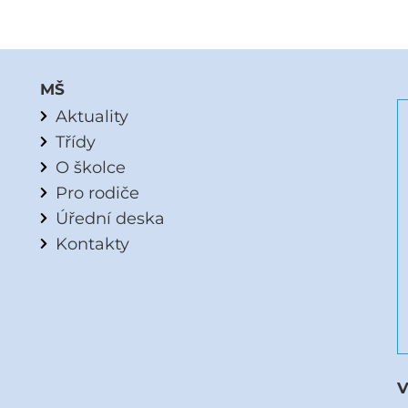
MŠ
Aktuality
Třídy
O školce
Pro rodiče
Úřední deska
Kontakty
V