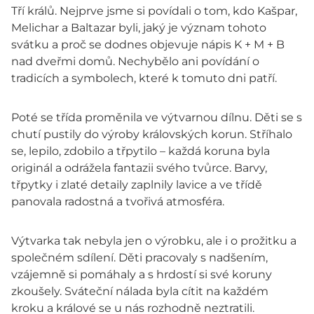
Tří králů. Nejprve jsme si povídali o tom, kdo Kašpar,
Melichar a Baltazar byli, jaký je význam tohoto
svátku a proč se dodnes objevuje nápis K + M + B
nad dveřmi domů. Nechybělo ani povídání o
tradicích a symbolech, které k tomuto dni patří.
Poté se třída proměnila ve výtvarnou dílnu. Děti se s
chutí pustily do výroby královských korun. Stříhalo
se, lepilo, zdobilo a třpytilo – každá koruna byla
originál a odrážela fantazii svého tvůrce. Barvy,
třpytky i zlaté detaily zaplnily lavice a ve třídě
panovala radostná a tvořivá atmosféra.
Výtvarka tak nebyla jen o výrobku, ale i o prožitku a
společném sdílení. Děti pracovaly s nadšením,
vzájemně si pomáhaly a s hrdostí si své koruny
zkoušely. Sváteční nálada byla cítit na každém
kroku a králové se u nás rozhodně neztratili.