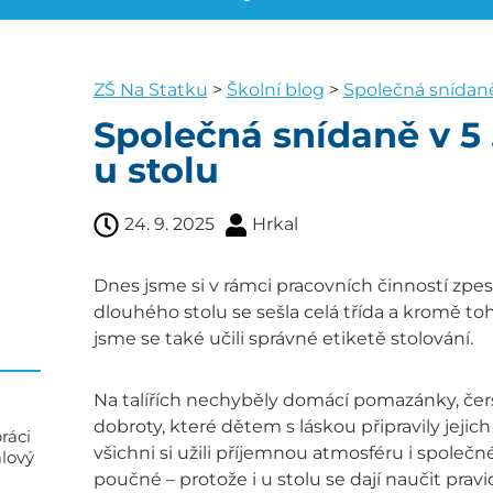
ZŠ Na Statku
>
Školní blog
>
Společná snídaně 
Společná snídaně v 5 
u stolu
24. 9. 2025
Hrkal
Dnes jsme si v rámci pracovních činností zpes
dlouhého stolu se sešla celá třída a kromě to
jsme se také učili správné etiketě stolování.
Na talířích nechyběly domácí pomazánky, čers
dobroty, které dětem s láskou připravily jejic
ráci
všichni si užili příjemnou atmosféru i společn
alový
poučné – protože i u stolu se dají naučit prav