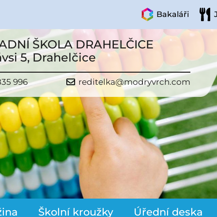
Bakaláři
ADNÍ ŠKOLA DRAHELČICE
vsi 5, Drahelčice
835 996
reditelka@modryvrch.com
žina
Školní kroužky
Úřední deska