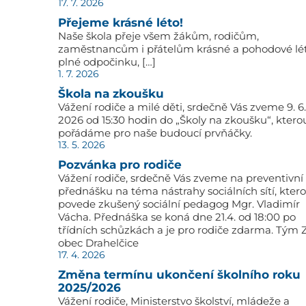
17. 7. 2026
Přejeme krásné léto!
Naše škola přeje všem žákům, rodičům,
zaměstnancům i přátelům krásné a pohodové lé
plné odpočinku, […]
1. 7. 2026
Škola na zkoušku
Vážení rodiče a milé děti, srdečně Vás zveme 9. 6.
2026 od 15:30 hodin do „Školy na zkoušku“, ktero
pořádáme pro naše budoucí prvňáčky.
13. 5. 2026
Pozvánka pro rodiče
Vážení rodiče, srdečně Vás zveme na preventivní
přednášku na téma nástrahy sociálních sítí, kter
povede zkušený sociální pedagog Mgr. Vladimír
Vácha. Přednáška se koná dne 21.4. od 18:00 po
třídních schůzkách a je pro rodiče zdarma. Tým 
obec Drahelčice
17. 4. 2026
Změna termínu ukončení školního roku
2025/2026
Vážení rodiče, Ministerstvo školství, mládeže a