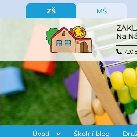
ZŠ
MŠ
ZÁKL
Na Ná
720 
Úvod
Školní blog
Dru