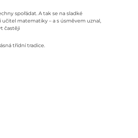
všechny spořádat. A tak se na sladké
 i učitel matematiky – a s úsměvem uznal,
 častěji
sná třídní tradice.