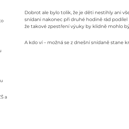
Dobrot ale bylo tolik, že je děti nestihly ani 
snídani nakonec při druhé hodině rád podílel
to
že takové zpestření výuky by klidně mohlo být
A kdo ví – možná se z dnešní snídaně stane krá
u
ou
ZŠ a