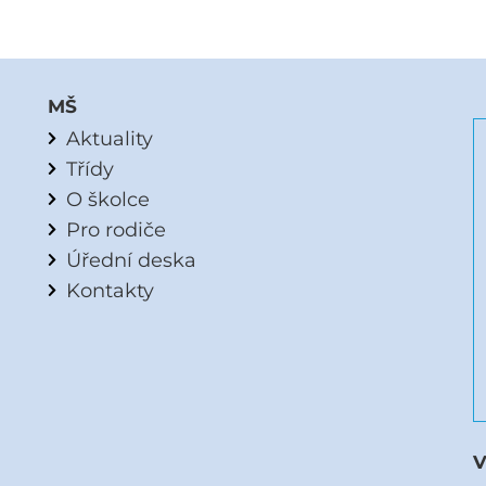
MŠ
Aktuality
Třídy
O školce
Pro rodiče
Úřední deska
Kontakty
V