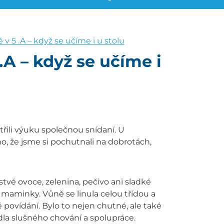
v 5 .A – když se učíme i u stolu
.A – když se učíme i
třili výuku společnou snídaní. U
ho, že jsme si pochutnali na dobrotách,
tvé ovoce, zelenina, pečivo ani sladké
h maminky. Vůně se linula celou třídou a
é povídání. Bylo to nejen chutné, ale také
idla slušného chování a spolupráce.