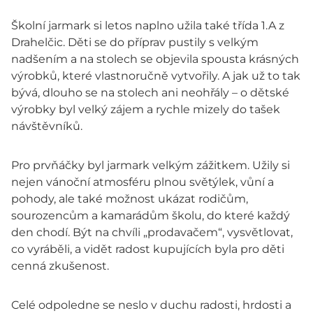
Školní jarmark si letos naplno užila také třída 1.A z
Drahelčic. Děti se do příprav pustily s velkým
nadšením a na stolech se objevila spousta krásných
výrobků, které vlastnoručně vytvořily. A jak už to tak
bývá, dlouho se na stolech ani neohřály – o dětské
výrobky byl velký zájem a rychle mizely do tašek
návštěvníků.
Pro prvňáčky byl jarmark velkým zážitkem. Užily si
nejen vánoční atmosféru plnou světýlek, vůní a
pohody, ale také možnost ukázat rodičům,
sourozencům a kamarádům školu, do které každý
den chodí. Být na chvíli „prodavačem“, vysvětlovat,
co vyráběli, a vidět radost kupujících byla pro děti
cenná zkušenost.
Celé odpoledne se neslo v duchu radosti, hrdosti a