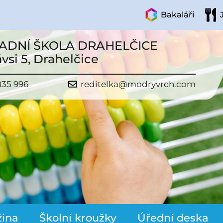
Bakaláři
ADNÍ ŠKOLA DRAHELČICE
vsi 5, Drahelčice
835 996
reditelka@modryvrch.com
žina
Školní kroužky
Úřední deska