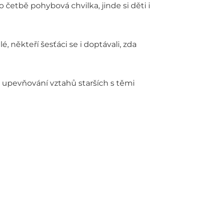
četbě pohybová chvilka, jinde si děti i
é, někteří šesťáci se i doptávali, zda
 upevňování vztahů starších s těmi