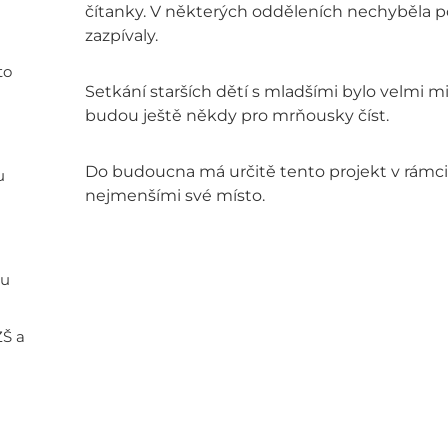
čítanky. V některých odděleních nechyběla po 
zazpívaly.
to
Setkání starších dětí s mladšími bylo velmi mil
budou ještě někdy pro mrňousky číst.
Do budoucna má určitě tento projekt v rámci
u
nejmenšími své místo.
ou
ZŠ a