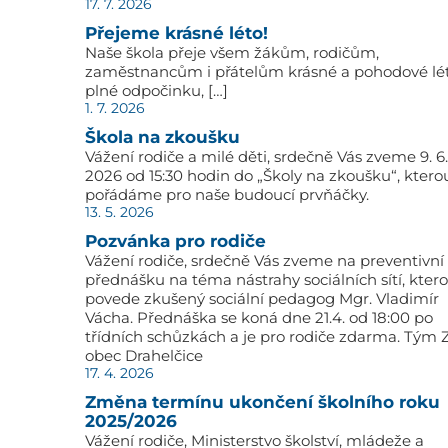
17. 7. 2026
Přejeme krásné léto!
Naše škola přeje všem žákům, rodičům,
zaměstnancům i přátelům krásné a pohodové lé
plné odpočinku, […]
1. 7. 2026
Škola na zkoušku
Vážení rodiče a milé děti, srdečně Vás zveme 9. 6.
2026 od 15:30 hodin do „Školy na zkoušku“, ktero
pořádáme pro naše budoucí prvňáčky.
13. 5. 2026
Pozvánka pro rodiče
Vážení rodiče, srdečně Vás zveme na preventivní
přednášku na téma nástrahy sociálních sítí, kter
povede zkušený sociální pedagog Mgr. Vladimír
Vácha. Přednáška se koná dne 21.4. od 18:00 po
třídních schůzkách a je pro rodiče zdarma. Tým 
obec Drahelčice
17. 4. 2026
Změna termínu ukončení školního roku
2025/2026
Vážení rodiče, Ministerstvo školství, mládeže a