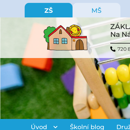
ZŠ
MŠ
ZÁKL
Na Ná
720 
Úvod
Školní blog
Dru