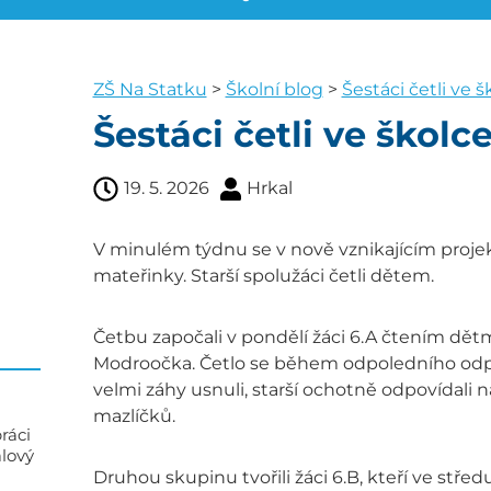
ZŠ Na Statku
>
Školní blog
>
Šestáci četli ve š
Šestáci četli ve školc
19. 5. 2026
Hrkal
V minulém týdnu se v nově vznikajícím projektu
mateřinky. Starší spolužáci četli dětem.
Četbu započali v pondělí žáci 6.A čtením dět
Modroočka. Četlo se během odpoledního odpoč
velmi záhy usnuli, starší ochotně odpovídali 
mazlíčků.
ráci
alový
Druhou skupinu tvořili žáci 6.B, kteří ve stře