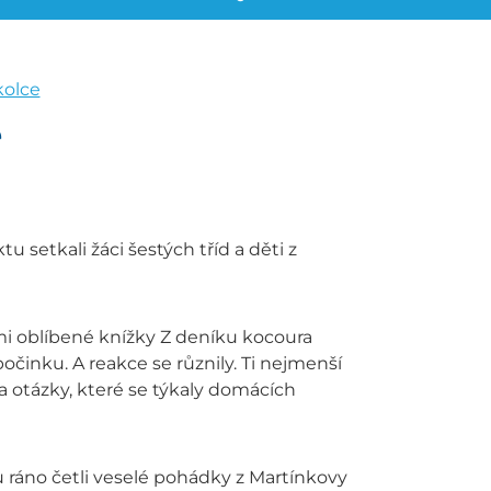
kolce
e
 setkali žáci šestých tříd a děti z
mi oblíbené knížky Z deníku kocoura
inku. A reakce se různily. Ti nejmenší
na otázky, které se týkaly domácích
du ráno četli veselé pohádky z Martínkovy