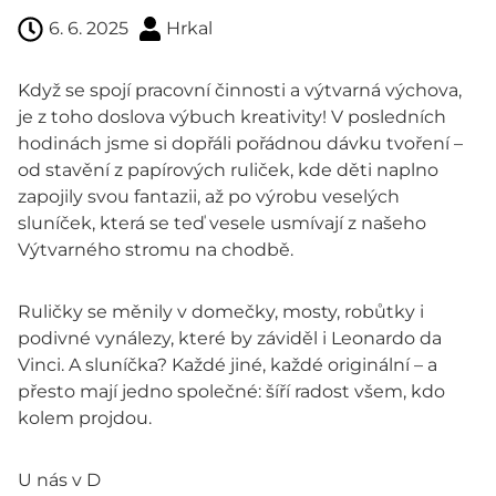
6. 6. 2025
Hrkal
Když se spojí pracovní činnosti a výtvarná výchova,
je z toho doslova výbuch kreativity! V posledních
hodinách jsme si dopřáli pořádnou dávku tvoření –
od stavění z papírových ruliček, kde děti naplno
zapojily svou fantazii, až po výrobu veselých
sluníček, která se teď vesele usmívají z našeho
Výtvarného stromu na chodbě.
Ruličky se měnily v domečky, mosty, robůtky i
podivné vynálezy, které by záviděl i Leonardo da
Vinci. A sluníčka? Každé jiné, každé originální – a
přesto mají jedno společné: šíří radost všem, kdo
kolem projdou.
U nás v D