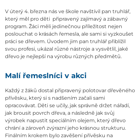
V úterý 4. března nás ve škole navštívil pan truhlář,
který měl pro děti připravený zajímavý a zábavný
program. Žáci měli jedinečnou příležitost nejen
poslouchat o krásách řemesla, ale sami si vyzkoušet
práci se dřevem. Úvodem jim pan truhlář přiblížil
svou profesi, ukázal různé nástroje a vysvětlil, jaké
dřevo je nejlepší na výrobu různých předmětů.
Malí řemeslníci v akci
Každý z žáků dostal připravený polotovar dřevěného
přívěsku, který si s nadšením začali sami
opracovávat. Děti se učily, jak správně držet nářadí,
jak brousit povrch dřeva, a následně jak svůj
výrobek napustit speciálním olejem, který dřevo
chrání a zároveň zvýrazní jeho krásnou strukturu.
Finálním krokem bylo zavěšení přívěsku na