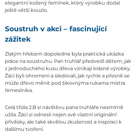
elegantní kožený řemínek, který výrobku dodal
ještě větší kouzlo.
Soustruh v akci – fascinující
zážitek
Zlatým hřebem dopoledne byla praktická ukázka
práce na soustruhu. Pan truhlář předvedl dětem, jak
z jednoduchého kusu dřeva vznikají krásné výrobky.
Žáci byli ohromeni a sledovali, jak rychle a přesně se
může dřevo měnit pod šikovnýma rukama mistra
řemeslníka.
Celá třída 2.B si návštěvu pana truhláře nesmírně
užila. Žáci si odnesli nejen své vlastní originální
přívěsky, ale také skvělou zkušenost a inspiraci k
dalšímu tvoření.