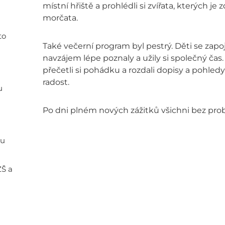
místní hřiště a prohlédli si zvířata, kterých je
morčata.
to
Také večerní program byl pestrý. Děti se zapoj
navzájem lépe poznaly a užily si společný čas.
přečetli si pohádku a rozdali dopisy a pohled
radost.
u
Po dni plném nových zážitků všichni bez pro
ou
ZŠ a