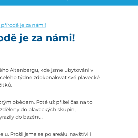
 přírodě je za námi!
odě je za námi!
kého Altenbergu, kde jsme ubytováni v
celého týdne zdokonalovat své plavecké
itků.
obrým obědem. Poté už přišel čas na to
 rozděleny do plaveckých skupin,
yrazily do bazénu.
. Prošli jsme se po areálu, navštívili