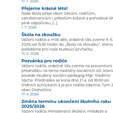
17. 7. 2026
Přejeme krásné léto!
Naše škola přeje všem žákům, rodičům,
zaměstnancům i přátelům krásné a pohodové lé
plné odpočinku, […]
1. 7. 2026
Škola na zkoušku
Vážení rodiče a milé děti, srdečně Vás zveme 9. 6.
2026 od 15:30 hodin do „Školy na zkoušku“, ktero
pořádáme pro naše budoucí prvňáčky.
13. 5. 2026
Pozvánka pro rodiče
Vážení rodiče, srdečně Vás zveme na preventivní
přednášku na téma nástrahy sociálních sítí, kter
povede zkušený sociální pedagog Mgr. Vladimír
Vácha. Přednáška se koná dne 21.4. od 18:00 po
třídních schůzkách a je pro rodiče zdarma. Tým 
obec Drahelčice
17. 4. 2026
Změna termínu ukončení školního roku
2025/2026
Vážení rodiče, Ministerstvo školství, mládeže a