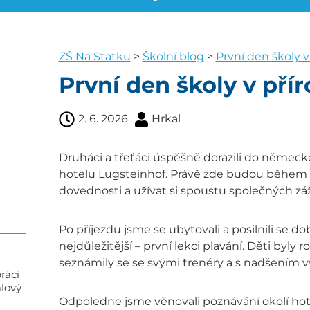
ZŠ Na Statku
>
Školní blog
>
První den školy v
První den školy v přír
2. 6. 2026
Hrkal
Druháci a třeťáci úspěšně dorazili do němec
hotelu Lugsteinhof. Právě zde budou během 
dovednosti a užívat si spoustu společných záž
Po příjezdu jsme se ubytovali a posilnili se d
nejdůležitější – první lekci plavání. Děti byly
seznámily se se svými trenéry a s nadšením v
ráci
alový
Odpoledne jsme věnovali poznávání okolí hotelu