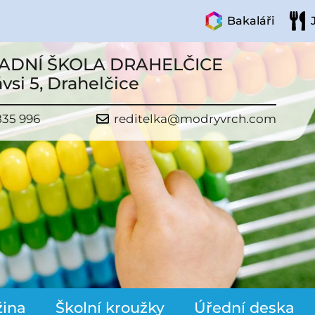
Bakaláři
ADNÍ ŠKOLA DRAHELČICE
vsi 5, Drahelčice
835 996
reditelka@modryvrch.com
žina
Školní kroužky
Úřední deska