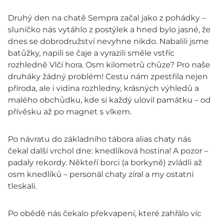
Druhý den na chatě Sempra začal jako z pohádky –
sluníčko nás vytáhlo z postýlek a hned bylo jasné, že
dnes se dobrodružství nevyhne nikdo. Nabalili jsme
batůžky, napili se čaje a vyrazili směle vstříc
rozhledně Vlčí hora. Osm kilometrů chůze? Pro naše
druháky žádný problém! Cestu nám zpestřila nejen
příroda, ale i vidina rozhledny, krásných výhledů a
malého obchůdku, kde si každý ulovil památku – od
přívěsku až po magnet s vlkem.
Po návratu do základního tábora alias chaty nás
čekal další vrchol dne: knedlíková hostina! A pozor –
padaly rekordy. Někteří borci (a borkyně) zvládli až
osm knedlíků – personál chaty zíral a my ostatní
tleskali.
Po obědě nás čekalo překvapení, které zahřálo víc