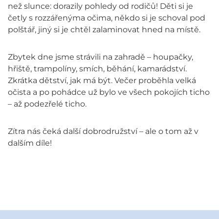
než slunce: dorazily pohledy od rodičů! Děti si je
četly s rozzářenýma očima, někdo si je schoval pod
polštář, jiný si je chtěl zalaminovat hned na místě.
Zbytek dne jsme strávili na zahradě – houpačky,
hřiště, trampolíny, smích, běhání, kamarádství.
Zkrátka dětství, jak má být. Večer proběhla velká
očista a po pohádce už bylo ve všech pokojích ticho
– až podezřelé ticho.
Zítra nás čeká další dobrodružství – ale o tom až v
dalším díle!