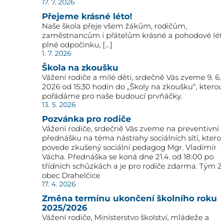
17. 7. 2026
Přejeme krásné léto!
Naše škola přeje všem žákům, rodičům,
zaměstnancům i přátelům krásné a pohodové lé
plné odpočinku, […]
1. 7. 2026
Škola na zkoušku
Vážení rodiče a milé děti, srdečně Vás zveme 9. 6.
2026 od 15:30 hodin do „Školy na zkoušku“, ktero
pořádáme pro naše budoucí prvňáčky.
13. 5. 2026
Pozvánka pro rodiče
Vážení rodiče, srdečně Vás zveme na preventivní
přednášku na téma nástrahy sociálních sítí, kter
povede zkušený sociální pedagog Mgr. Vladimír
Vácha. Přednáška se koná dne 21.4. od 18:00 po
třídních schůzkách a je pro rodiče zdarma. Tým 
obec Drahelčice
17. 4. 2026
Změna termínu ukončení školního roku
2025/2026
Vážení rodiče, Ministerstvo školství, mládeže a