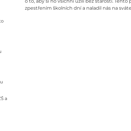
o to, aby si ho všichni užili bez starostí. Ten
zpestřením školních dní a naladil nás na svát
to
u
ou
ZŠ a