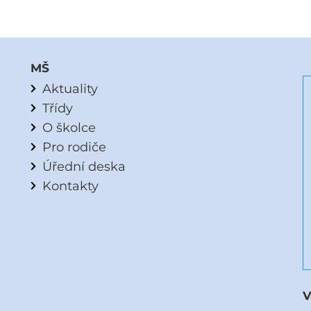
MŠ
Aktuality
Třídy
O školce
Pro rodiče
Úřední deska
Kontakty
V