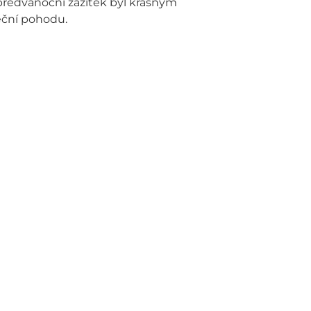
to předvánoční zážitek byl krásným
eční pohodu.