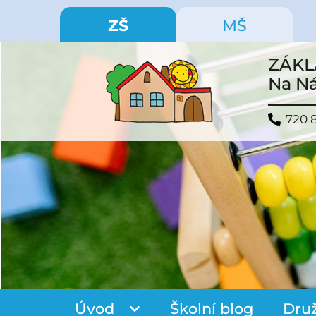
ZŠ
MŠ
ZÁKL
Na Ná
720 
Úvod
Školní blog
Dru