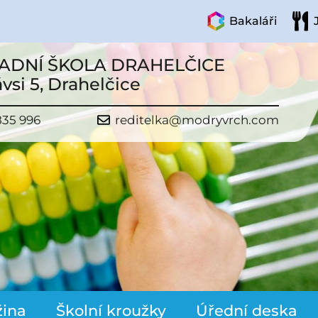
Bakaláři
ADNÍ ŠKOLA DRAHELČICE
vsi 5, Drahelčice
835 996
reditelka@modryvrch.com
žina
Školní kroužky
Úřední deska