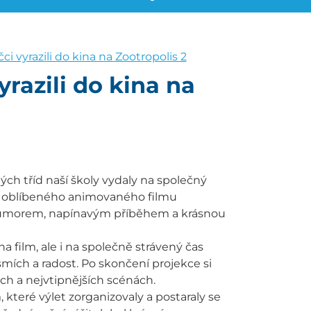
ci vyrazili do kina na Zootropolis 2
razili do kina na
ch tříd naší školy vydaly na společný
ní oblíbeného animovaného filmu
 humorem, napínavým příběhem a krásnou
na film, ale i na společně strávený čas
smích a radost. Po skončení projekce si
ch a nejvtipnějších scénách.
které výlet zorganizovaly a postaraly se