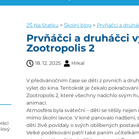
ZŠ Na Statku
>
Školní blog
>
Prvňáčci a druháč
Prvňáčci a druháčci vy
Zootropolis 2
18. 12. 2025
Hrkal
V předvánočním čase se děti z prvních a druhý
výlet do kina. Tentokrát je čekalo pokračová
Zootropolis 2, které všechny nadchlo svým
animací.
Atmosféra byla sváteční – děti se těšily nejen 
mimo školní lavice. V kině panovalo nadšení, 
ráci
děti živě povídaly o svých oblíbených postavá
alový
Velké poděkování patří také paním učitelkám, 