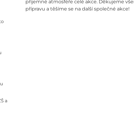
příjemné atmosféře celé akce. Děkujeme vše
přípravu a těšíme se na další společné akce!
to
u
ou
ZŠ a