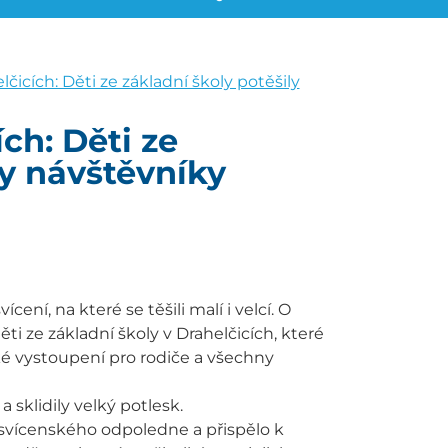
lčicích: Děti ze základní školy potěšily
ch: Děti ze
ly návštěvníky
cení, na které se těšili malí i velcí. O
ti ze základní školy v Drahelčicích, které
ké vystoupení pro rodiče a všechny
 sklidily velký potlesk.
svícenského odpoledne a přispělo k