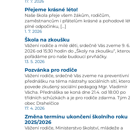
17. 7. 2026
Přejeme krásné léto!
Naše škola přeje všem žákům, rodičům,
zaměstnancům i přátelům krásné a pohodové lé
plné odpočinku, […]
1. 7. 2026
Škola na zkoušku
Vážení rodiče a milé děti, srdečně Vás zveme 9. 6.
2026 od 15:30 hodin do „Školy na zkoušku“, ktero
pořádáme pro naše budoucí prvňáčky.
13. 5. 2026
Pozvánka pro rodiče
Vážení rodiče, srdečně Vás zveme na preventivní
přednášku na téma nástrahy sociálních sítí, kter
povede zkušený sociální pedagog Mgr. Vladimír
Vácha. Přednáška se koná dne 21.4. od 18:00 po
třídních schůzkách a je pro rodiče zdarma. Tým 
obec Drahelčice
17. 4. 2026
Změna termínu ukončení školního roku
2025/2026
Vážení rodiče, Ministerstvo školství, mládeže a