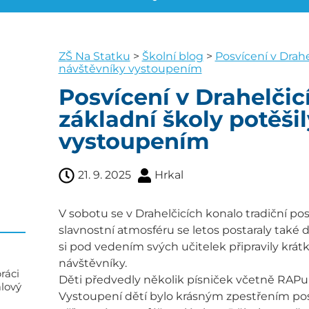
ZŠ Na Statku
>
Školní blog
>
Posvícení v Drahe
návštěvníky vystoupením
Posvícení v Drahelčicí
základní školy potěši
vystoupením
21. 9. 2025
Hrkal
V sobotu se v Drahelčicích konalo tradiční posví
slavnostní atmosféru se letos postaraly také dě
si pod vedením svých učitelek připravily krát
návštěvníky.
ráci
Děti předvedly několik písniček včetně RAPu a
alový
Vystoupení dětí bylo krásným zpestřením po