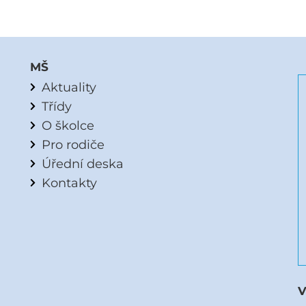
MŠ
Aktuality
Třídy
O školce
Pro rodiče
Úřední deska
Kontakty
V