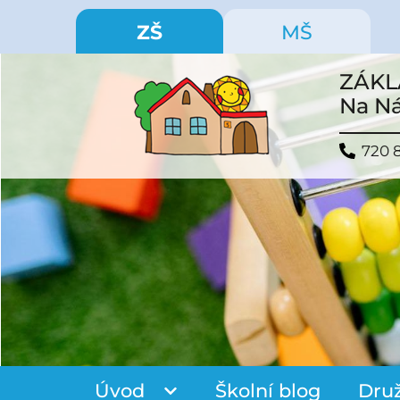
ZŠ
MŠ
ZÁKL
Na Ná
720 
Úvod
Školní blog
Dru