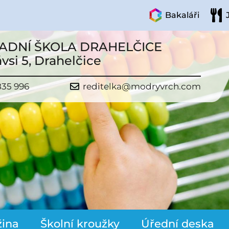
Bakaláři
ADNÍ ŠKOLA DRAHELČICE
vsi 5, Drahelčice
835 996
reditelka@modryvrch.com
žina
Školní kroužky
Úřední deska