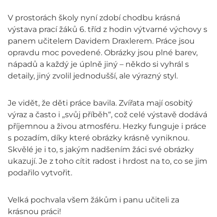
V prostorách školy nyní zdobí chodbu krásná
výstava prací žáků 6. tříd z hodin výtvarné výchovy s
panem učitelem Davidem Draxlerem. Práce jsou
opravdu moc povedené. Obrázky jsou plné barev,
nápadů a každý je úplně jiný – někdo si vyhrál s
detaily, jiný zvolil jednodušší, ale výrazný styl.
Je vidět, že děti práce bavila. Zvířata mají osobitý
výraz a často i „svůj příběh“, což celé výstavě dodává
příjemnou a živou atmosféru. Hezky funguje i práce
s pozadím, díky které obrázky krásně vyniknou.
Skvělé je i to, s jakým nadšením žáci své obrázky
ukazují. Je z toho cítit radost i hrdost na to, co se jim
podařilo vytvořit.
Velká pochvala všem žákům i panu učiteli za
krásnou práci!