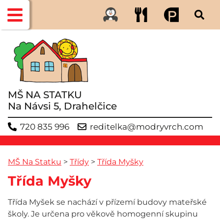
MŠ NA STATKU
Na Návsi 5, Drahelčice
720 835 996
reditelka@modryvrch.com
MŠ Na Statku
>
Třídy
>
Třída Myšky
Třída Myšky
Třída Myšek se nachází v přízemí budovy mateřské
školy. Je určena pro věkově homogenní skupinu