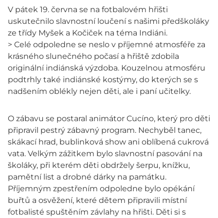
V pátek 19. června se na fotbalovém hřišti
uskutečnilo slavnostní loučení s našimi předškoláky
ze třídy Myšek a Kočiček na téma Indiáni.
> Celé odpoledne se neslo v příjemné atmosféře za
krásného slunečného počasí a hřiště zdobila
originální indiánská výzdoba. Kouzelnou atmosféru
podtrhly také indiánské kostýmy, do kterých se s
nadšením oblékly nejen děti, ale i paní učitelky.
O zábavu se postaral animátor Cucíno, který pro děti
připravil pestrý zábavný program. Nechyběl tanec,
skákací hrad, bublinková show ani oblíbená cukrová
vata. Velkým zážitkem bylo slavnostní pasování na
školáky, při kterém děti obdržely šerpu, knížku,
pamětní list a drobné dárky na památku.
Příjemným zpestřením odpoledne bylo opékání
buřtů a osvěžení, které dětem připravili místní
fotbalisté spuštěním závlahy na hřišti. Děti si s