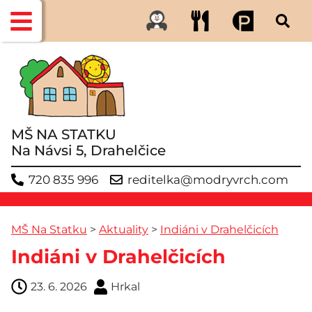
MŠ NA STATKU
Na Návsi 5, Drahelčice
720 835 996
reditelka@modryvrch.com
MŠ Na Statku
>
Aktuality
>
Indiáni v Drahelčicích
Indiáni v Drahelčicích
23. 6. 2026
Hrkal