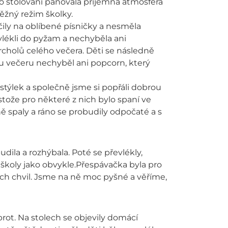
ho stolování panovala příjemná atmosféra
běžný režim školky.
nčily na oblíbené písničky a nesměla
vlékli do pyžam a nechyběla ani
vrcholů celého večera. Děti se následně
 večeru nechyběl ani popcorn, který
ostýlek a společně jsme si popřáli dobrou
tože pro některé z nich bylo spaní ve
ě spaly a ráno se probudily odpočaté a s
dila a rozhýbala. Poté se převlékly,
školy jako obvykle.Přespávačka byla pro
h chvil. Jsme na ně moc pyšné a věříme,
rot. Na stolech se objevily domácí