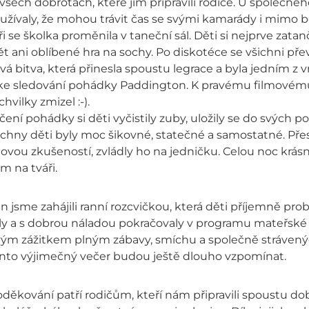
všech dobrotách, které jim připravili rodiče. U společné
i užívaly, že mohou trávit čas se svými kamarády i mimo 
i se školka proměnila v taneční sál. Děti si nejprve zata
 ani oblíbené hra na sochy. Po diskotéce se všichni pře
vá bitva, která přinesla spoustu legrace a byla jedním z 
 ke sledování pohádky Paddington. K pravému filmovému
vilky zmizel :-).
ení pohádky si děti vyčistily zuby, uložily se do svých p
chny děti byly moc šikovné, statečné a samostatné. Přes
ovou zkušeností, zvládly ho na jedničku. Celou noc krásn
 na tváři.
 jsme zahájili ranní rozcvičkou, která děti příjemně probu
ly a s dobrou náladou pokračovaly v programu mateřské 
vým zážitkem plným zábavy, smíchu a společně strávenýc
ento výjimečný večer budou ještě dlouho vzpomínat.
děkování patří rodičům, kteří nám připravili spoustu dob