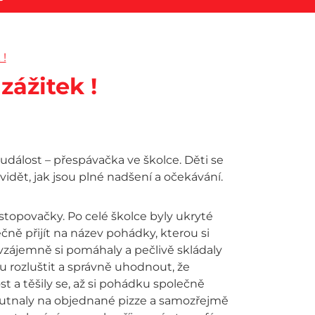
 !
zážitek !
událost – přespávačka ve školce. Děti se
idět, jak jsou plné nadšení a očekávání.
topovačky. Po celé školce byly ukryté
ečně přijít na název pohádky, kterou si
vzájemně si pomáhaly a pečlivě skládaly
 rozluštit a správně uhodnout, že
 a těšily se, až si pohádku společně
chutnaly na objednané pizze a samozřejmě