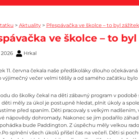
tatku
>
Aktuality
>
Přespávačka ve školce – to byl zážitek
pávačka ve školce – to byl 
. 2026
Hrkal
ek 11. června čekala naše předškoláky dlouho očekávaná 
 výjimečný večer velmi těšily a od samého začátku bylo v
hodu do školky čekal na děti zábavný program v podobě s
a děti měly za úkol je postupně hledat, plnit úkoly a spol
ustíme před spaním. Děti pracovaly s velkým nadšením, 
ivé nápovědy dohromady. Nakonec se jim podařilo záhadu
 pohádka bude Paddington. Z úspěchu měly velkou radost
Po splnění všech úkolů přišel čas na večeři. Děti si po