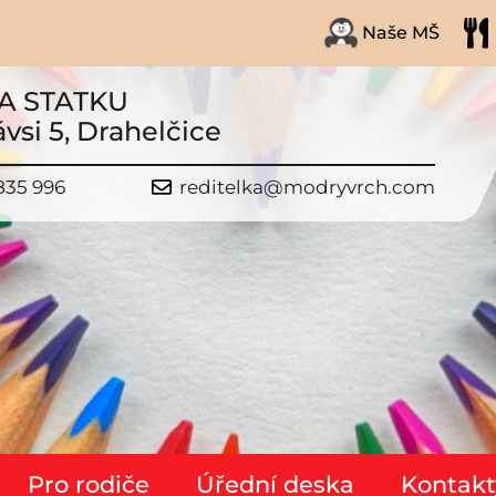
Naše MŠ
A STATKU
vsi 5, Drahelčice
835 996
reditelka@modryvrch.com
Pro rodiče
Úřední deska
Kontakt