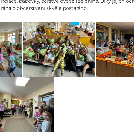
 koláče, bábovky, čerstvé ovoce i zelenina. Díky jejich 
 rána o občerstvení skvěle postaráno.