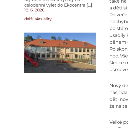
také na 
celodenní výlet do Ekocentra […]
a děti s
18. 6. 2026
Po večeř
další aktuality
nechybět
polštářo
usadily
během ch
Po skonč
noc. Vše
školce n
úsměvem
Nový den
nasnída
děti no
že na t
Velké po