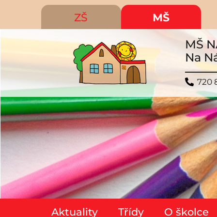
ZŠ
MŠ
MŠ N
Na Ná
720 
Aktuality
Třídy
O školce