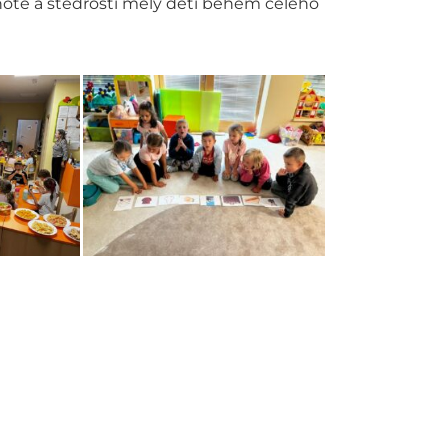
ochotě a štědrosti měly děti během celého