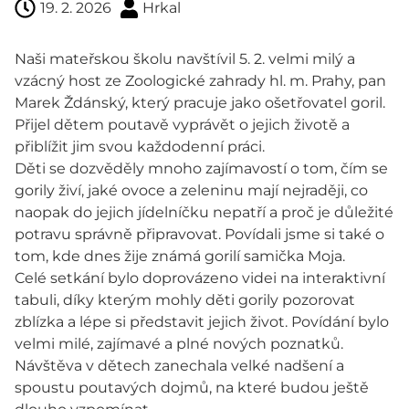
19. 2. 2026
Hrkal
Naši mateřskou školu navštívil 5. 2. velmi milý a
vzácný host ze Zoologické zahrady hl. m. Prahy, pan
Marek Ždánský, který pracuje jako ošetřovatel goril.
Přijel dětem poutavě vyprávět o jejich životě a
přiblížit jim svou každodenní práci.
Děti se dozvěděly mnoho zajímavostí o tom, čím se
gorily živí, jaké ovoce a zeleninu mají nejraději, co
naopak do jejich jídelníčku nepatří a proč je důležité
potravu správně připravovat. Povídali jsme si také o
tom, kde dnes žije známá gorilí samička Moja.
Celé setkání bylo doprovázeno videi na interaktivní
tabuli, díky kterým mohly děti gorily pozorovat
zblízka a lépe si představit jejich život. Povídání bylo
velmi milé, zajímavé a plné nových poznatků.
Návštěva v dětech zanechala velké nadšení a
spoustu poutavých dojmů, na které budou ještě