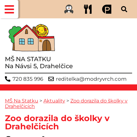
MŠ NA STATKU
Na Návsi 5, Drahelčice
720 835 996
reditelka@modryvrch.com
MŠ Na Statku
>
Aktuality
>
Zoo dorazila do školky v
Drahelčicích
Zoo dorazila do školky v
Drahelčicích