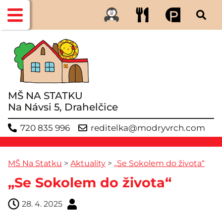
MŠ NA STATKU
Na Návsi 5, Drahelčice
720 835 996
reditelka@modryvrch.com
MŠ Na Statku
>
Aktuality
>
„Se Sokolem do života“
„Se Sokolem do života“
28. 4. 2025