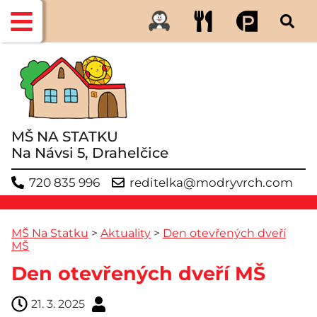
MŠ NA STATKU
Na Návsi 5, Drahelčice
720 835 996
reditelka@modryvrch.com
MŠ Na Statku
>
Aktuality
>
Den otevřených dveří
MŠ
Den otevřených dveří MŠ
21. 3. 2025