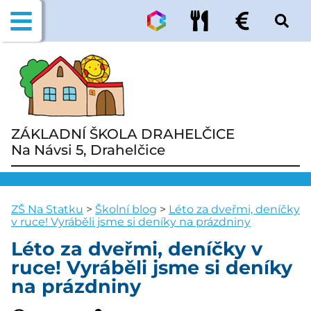
ZÁKLADNÍ ŠKOLA DRAHELČICE
Na Návsi 5, Drahelčice
ZŠ Na Statku
>
Školní blog
>
Léto za dveřmi, deníčky
v ruce! Vyráběli jsme si deníky na prázdniny
Léto za dveřmi, deníčky v
ruce! Vyráběli jsme si deníky
na prázdniny