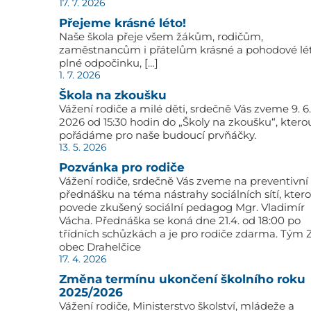
17. 7. 2026
Přejeme krásné léto!
Naše škola přeje všem žákům, rodičům,
zaměstnancům i přátelům krásné a pohodové lé
plné odpočinku, […]
1. 7. 2026
Škola na zkoušku
Vážení rodiče a milé děti, srdečně Vás zveme 9. 6.
2026 od 15:30 hodin do „Školy na zkoušku“, ktero
pořádáme pro naše budoucí prvňáčky.
13. 5. 2026
Pozvánka pro rodiče
Vážení rodiče, srdečně Vás zveme na preventivní
přednášku na téma nástrahy sociálních sítí, kter
povede zkušený sociální pedagog Mgr. Vladimír
Vácha. Přednáška se koná dne 21.4. od 18:00 po
třídních schůzkách a je pro rodiče zdarma. Tým 
obec Drahelčice
17. 4. 2026
Změna termínu ukončení školního roku
2025/2026
Vážení rodiče, Ministerstvo školství, mládeže a