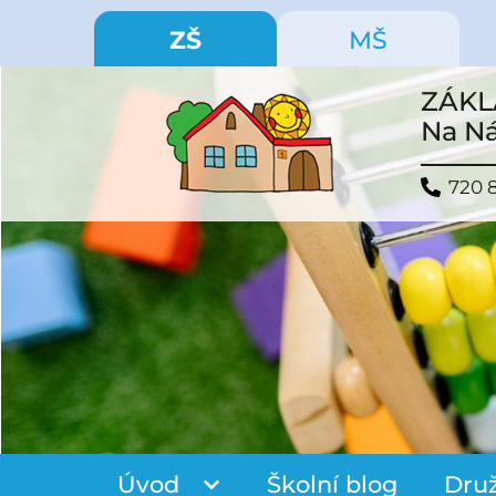
ZŠ
MŠ
ZÁKL
Na Ná
720 
Úvod
Školní blog
Dru