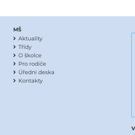
MŠ
Aktuality
Třídy
O školce
Pro rodiče
Úřední deska
Kontakty
V