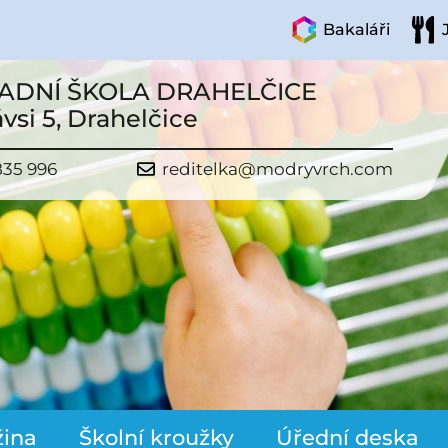
Bakaláři
ADNÍ ŠKOLA DRAHELČICE
vsi 5, Drahelčice
835 996
reditelka@modryvrch.com
žina
Školní kroužky
Úřední deska