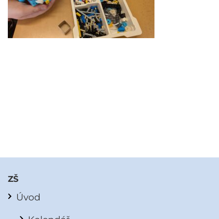
ZŠ
Úvod