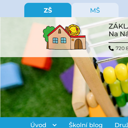
ZŠ
MŠ
ZÁKL
Na Ná
720 
Úvod
Školní blog
Dru