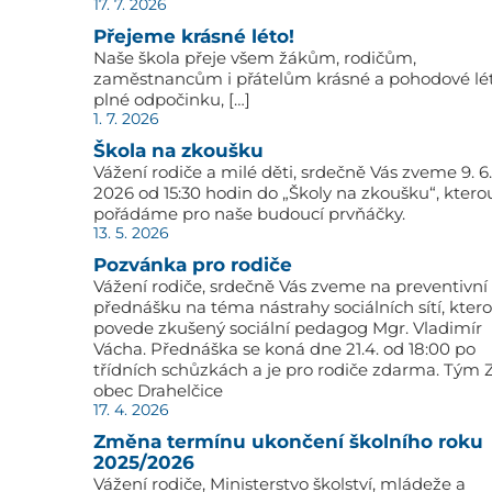
17. 7. 2026
Přejeme krásné léto!
Naše škola přeje všem žákům, rodičům,
zaměstnancům i přátelům krásné a pohodové lé
plné odpočinku, […]
1. 7. 2026
Škola na zkoušku
Vážení rodiče a milé děti, srdečně Vás zveme 9. 6.
2026 od 15:30 hodin do „Školy na zkoušku“, ktero
pořádáme pro naše budoucí prvňáčky.
13. 5. 2026
Pozvánka pro rodiče
Vážení rodiče, srdečně Vás zveme na preventivní
přednášku na téma nástrahy sociálních sítí, kter
povede zkušený sociální pedagog Mgr. Vladimír
Vácha. Přednáška se koná dne 21.4. od 18:00 po
třídních schůzkách a je pro rodiče zdarma. Tým 
obec Drahelčice
17. 4. 2026
Změna termínu ukončení školního roku
2025/2026
Vážení rodiče, Ministerstvo školství, mládeže a