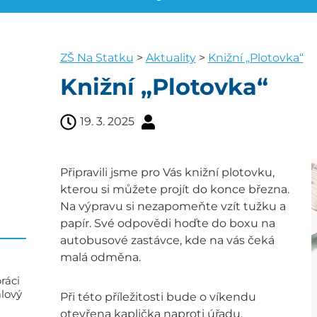
ZŠ Na Statku
>
Aktuality
>
Knižní „Plotovka“
Knižní „Plotovka“
19. 3. 2025
Připravili jsme pro Vás knižní plotovku,
kterou si můžete projít do konce března.
Na výpravu si nezapomeňte vzít tužku a
papír. Své odpovědi hoďte do boxu na
autobusové zastávce, kde na vás čeká
malá odměna.
ráci
alový
Při této příležitosti bude o víkendu
otevřena kaplička naproti úřadu.