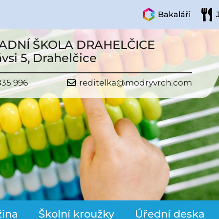
Bakaláři
ADNÍ ŠKOLA DRAHELČICE
vsi 5, Drahelčice
835 996
reditelka@modryvrch.com
žina
Školní kroužky
Úřední deska