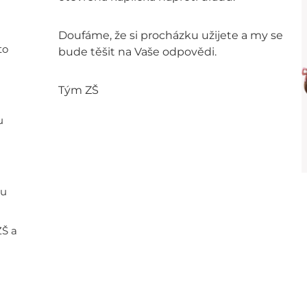
Doufáme, že si procházku užijete a my se
to
bude těšit na Vaše odpovědi.
Tým ZŠ
u
ou
ZŠ a