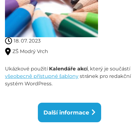
18. 07. 2023
ZŠ Modrý Vrch
Ukázkové použití
Kalendáře akcí
, který je součástí
všeobecně přístupné šablony
stránek pro redakční
systém WordPress.
Další informace