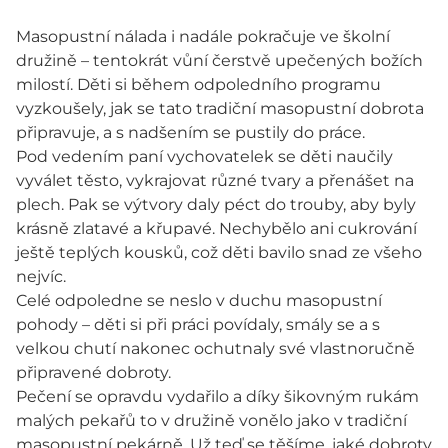
Masopustní nálada i nadále pokračuje ve školní
družině – tentokrát vůní čerstvě upečených božích
milostí. Děti si během odpoledního programu
vyzkoušely, jak se tato tradiční masopustní dobrota
připravuje, a s nadšením se pustily do práce.
Pod vedením paní vychovatelek se děti naučily
vyválet těsto, vykrajovat různé tvary a přenášet na
plech. Pak se výtvory daly péct do trouby, aby byly
krásně zlatavé a křupavé. Nechybělo ani cukrování
ještě teplých kousků, což děti bavilo snad ze všeho
nejvíc.
Celé odpoledne se neslo v duchu masopustní
pohody – děti si při práci povídaly, smály se a s
velkou chutí nakonec ochutnaly své vlastnoručně
připravené dobroty.
Pečení se opravdu vydařilo a díky šikovným rukám
malých pekařů to v družině vonělo jako v tradiční
masopustní pekárně. Už teď se těšíme, jaké dobroty