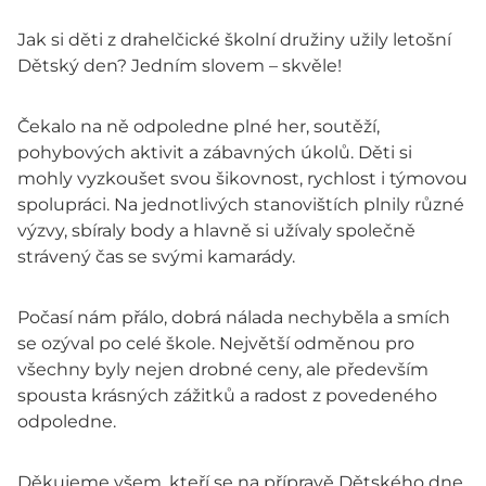
Jak si děti z drahelčické školní družiny užily letošní
Dětský den? Jedním slovem – skvěle!
Čekalo na ně odpoledne plné her, soutěží,
pohybových aktivit a zábavných úkolů. Děti si
mohly vyzkoušet svou šikovnost, rychlost i týmovou
spolupráci. Na jednotlivých stanovištích plnily různé
výzvy, sbíraly body a hlavně si užívaly společně
strávený čas se svými kamarády.
Počasí nám přálo, dobrá nálada nechyběla a smích
se ozýval po celé škole. Největší odměnou pro
všechny byly nejen drobné ceny, ale především
spousta krásných zážitků a radost z povedeného
odpoledne.
Děkujeme všem, kteří se na přípravě Dětského dne