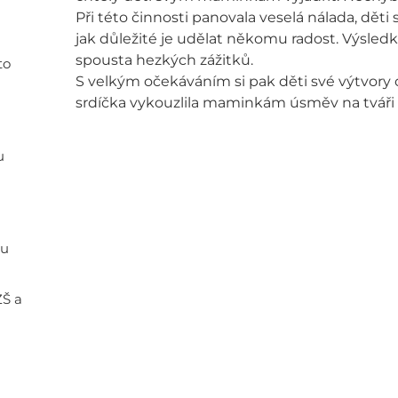
Při této činnosti panovala veselá nálada, děti 
jak důležité je udělat někomu radost. Výsled
spousta hezkých zážitků.
to
S velkým očekáváním si pak děti své výtvory 
srdíčka vykouzlila maminkám úsměv na tváři a 
u
ou
ZŠ a