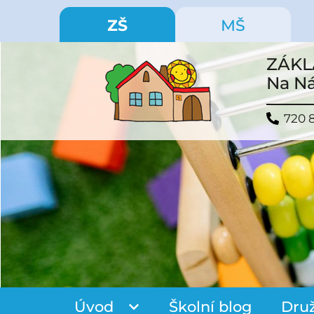
ZŠ
MŠ
ZÁKL
Na Ná
720 
Úvod
Školní blog
Dru