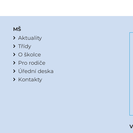
MŠ
Aktuality
Třídy
O školce
Pro rodiče
Úřední deska
Kontakty
V