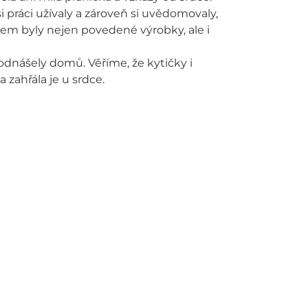
si práci užívaly a zároveň si uvědomovaly,
kem byly nejen povedené výrobky, ale i
odnášely domů. Věříme, že kytičky i
zahřála je u srdce.