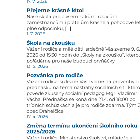
17. 7. 2026
Přejeme krásné léto!
Naše škola přeje všem žákům, rodičům,
zaměstnancům i přátelům krásné a pohodové lé
plné odpočinku, […]
1. 7. 2026
Škola na zkoušku
Vážení rodiče a milé děti, srdečně Vás zveme 9. 6.
2026 od 15:30 hodin do „Školy na zkoušku“, ktero
pořádáme pro naše budoucí prvňáčky.
13. 5. 2026
Pozvánka pro rodiče
Vážení rodiče, srdečně Vás zveme na preventivní
přednášku na téma nástrahy sociálních sítí, kter
povede zkušený sociální pedagog Mgr. Vladimír
Vácha. Přednáška se koná dne 21.4. od 18:00 po
třídních schůzkách a je pro rodiče zdarma. Tým 
obec Drahelčice
17. 4. 2026
Změna termínu ukončení školního roku
2025/2026
Vážení rodiče, Ministerstvo školství, mládeže a