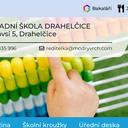
Bakaláři
ADNÍ ŠKOLA DRAHELČICE
vsi 5, Drahelčice
835 996
reditelka@modryvrch.com
žina
Školní kroužky
Úřední deska