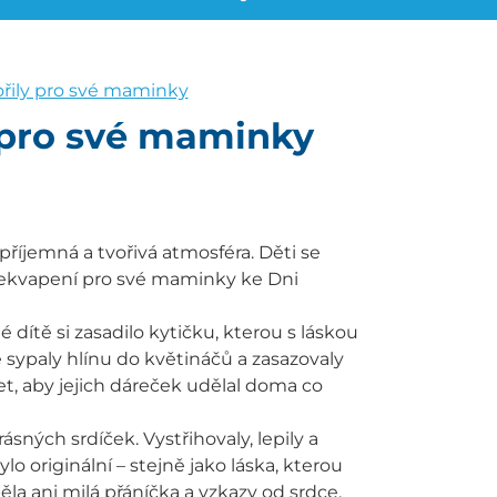
vořily pro své maminky
y pro své maminky
příjemná a tvořivá atmosféra. Děti se
překvapení pro své maminky ke Dni
dítě si zasadilo kytičku, kterou s láskou
 sypaly hlínu do květináčů a zasazovaly
ežet, aby jejich dáreček udělal doma co
ásných srdíček. Vystřihovaly, lepily a
lo originální – stejně jako láska, kterou
a ani milá přáníčka a vzkazy od srdce.