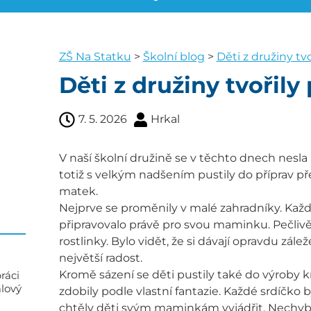
ZŠ Na Statku
>
Školní blog
>
Děti z družiny t
Děti z družiny tvořil
7. 5. 2026
Hrkal
V naší školní družině se v těchto dnech nesla 
totiž s velkým nadšením pustily do příprav 
matek.
Nejprve se proměnily v malé zahradníky. Každé 
připravovalo právě pro svou maminku. Pečlivě
rostlinky. Bylo vidět, že si dávají opravdu zál
největší radost.
Kromě sázení se děti pustily také do výroby kr
ráci
alový
zdobily podle vlastní fantazie. Každé srdíčko by
chtěly děti svým maminkám vyjádřit. Nechyběl