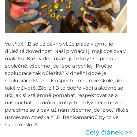
Ve třídě 1.B se už dávno ví, že práce v týmu je
důležitá dovednost. Naši prvňáčci ji mají doslova v
malíčku! Každý den ukazují, že když se pracuje
společně, všechno jde lépe a rychleji. Proč je
spolupráce tak důležitá? V dnešní době je
spolupráce klíčem k úspěchu nejen ve škole, ale
také v životě. Žáci z 1.B to dobře vědí a aktivně se
učí, jak si vzájemně pomáhat, respektovat se a
naslouchat názorům druhých. „Když něco nevíme,
poradíme se a pak už nám všechno jde lépe,“ říká s
úsměvem Anežka z 1.B. Bez kamarádů by to ve
škole nešlo. A...
Celý článek >>