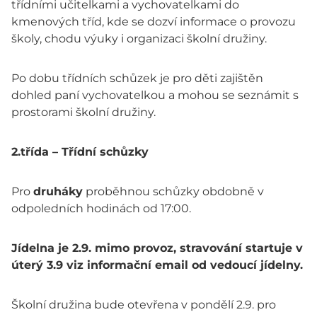
třídními učitelkami a vychovatelkami do
kmenových tříd, kde se dozví informace o provozu
školy, chodu výuky i organizaci školní družiny.
Po dobu třídních schůzek je pro děti zajištěn
dohled paní vychovatelkou a mohou se seznámit s
prostorami školní družiny.
2.třída – Třídní schůzky
Pro
druháky
proběhnou schůzky obdobně v
odpoledních hodinách od 17:00.
Jídelna je 2.9. mimo provoz, stravování startuje v
úterý 3.9 viz informační email od vedoucí jídelny.
Školní družina bude otevřena v pondělí 2.9. pro