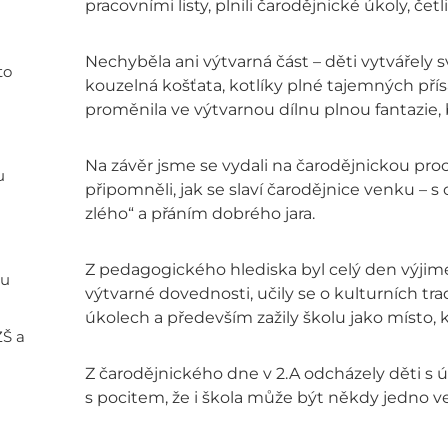
pracovními listy, plnili čarodějnické úkoly, četl
Nechyběla ani výtvarná část – děti vytvářely s
to
kouzelná košťata, kotlíky plné tajemných přísad
proměnila ve výtvarnou dílnu plnou fantazie,
Na závěr jsme se vydali na čarodějnickou proc
u
připomněli, jak se slaví čarodějnice venku –
zlého“ a přáním dobrého jara.
Z pedagogického hlediska byl celý den výjimeč
ou
výtvarné dovednosti, učily se o kulturních tr
úkolech a především zažily školu jako místo, kd
ZŠ a
Z čarodějnického dne v 2.A odcházely děti 
s pocitem, že i škola může být někdy jedno ve