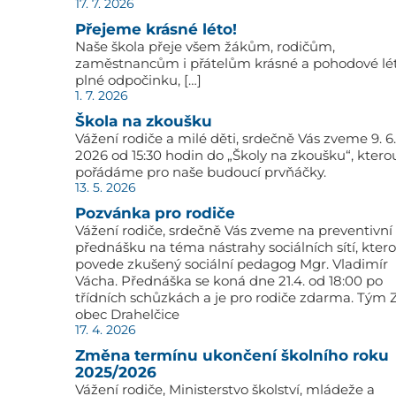
17. 7. 2026
Přejeme krásné léto!
Naše škola přeje všem žákům, rodičům,
zaměstnancům i přátelům krásné a pohodové lé
plné odpočinku, […]
1. 7. 2026
Škola na zkoušku
Vážení rodiče a milé děti, srdečně Vás zveme 9. 6.
2026 od 15:30 hodin do „Školy na zkoušku“, ktero
pořádáme pro naše budoucí prvňáčky.
13. 5. 2026
Pozvánka pro rodiče
Vážení rodiče, srdečně Vás zveme na preventivní
přednášku na téma nástrahy sociálních sítí, kter
povede zkušený sociální pedagog Mgr. Vladimír
Vácha. Přednáška se koná dne 21.4. od 18:00 po
třídních schůzkách a je pro rodiče zdarma. Tým 
obec Drahelčice
17. 4. 2026
Změna termínu ukončení školního roku
2025/2026
Vážení rodiče, Ministerstvo školství, mládeže a