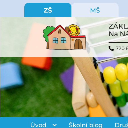
ZŠ
MŠ
ZÁKL
Na Ná
720 
Úvod
Školní blog
Dru