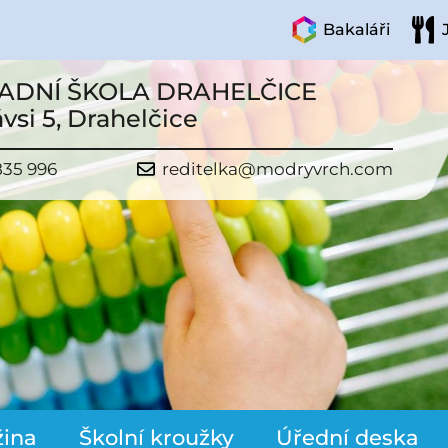
Bakaláři
ADNÍ ŠKOLA DRAHELČICE
vsi 5, Drahelčice
835 996
reditelka@modryvrch.com
žina
Školní kroužky
Úřední deska