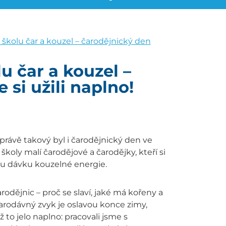
 školu čar a kouzel – čarodějnický den
u čar a kouzel –
 si užili naplno!
 právě takový byl i čarodějnický den ve
školy malí čarodějové a čarodějky, kteří si
ou dávku kouzelné energie.
rodějnic – proč se slaví, jaké má kořeny a
tarodávný zvyk je oslavou konce zimy,
 to jelo naplno: pracovali jsme s