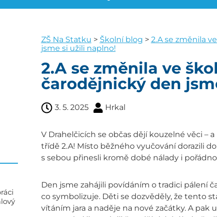
ZŠ Na Statku
>
Školní blog
>
2.A se změnila ve
jsme si užili naplno!
2.A se změnila ve škol
čarodějnický den jsme
3. 5. 2025
Hrkal
V Drahelčicích se občas dějí kouzelné věci – a
třídě 2.A! Místo běžného vyučování dorazili do 
s sebou přinesli kromě dobé nálady i pořádn
Den jsme zahájili povídáním o tradici pálení ča
ráci
co symbolizuje. Děti se dozvěděly, že tento s
alový
vítáním jara a naděje na nové začátky. A pak už