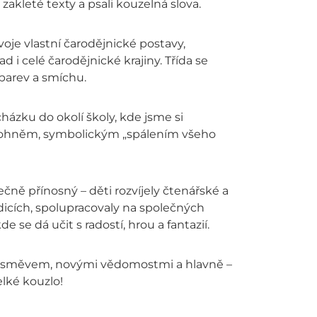
i zakleté texty a psali kouzelná slova.
voje vlastní čarodějnické postavy,
 i celé čarodějnické krajiny. Třída se
 barev a smíchu.
házku do okolí školy, kde jsme si
 s ohněm, symbolickým „spálením všeho
ně přínosný – děti rozvíjely čtenářské a
adicích, spolupracovaly na společných
e se dá učit s radostí, hrou a fantazií.
s úsměvem, novými vědomostmi a hlavně –
lké kouzlo!